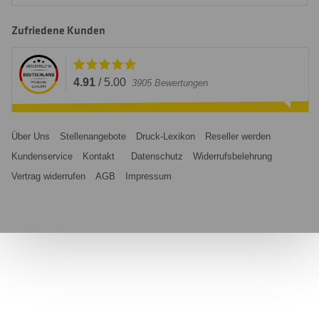
Zufriedene Kunden
4.91
/
5.00
3905
Bewertungen
Über Uns
Stellenangebote
Druck-Lexikon
Reseller werden
Kundenservice
Kontakt
Datenschutz
Widerrufsbelehrung
Vertrag widerrufen
AGB
Impressum