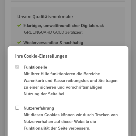
Unsere Qualitätsmerkmale:
9-farbiger, umweltfreundlicher Digitaldruck
GREENGUARD GOLD zertifiziert
Wiederverwendbar & nachhaltig
umplatzieren, abnehmen & anbringen
Ihre Cookie-Einstellungen
Magnetfolie vom Markenhersteller
starke Haftung auf eisenhaltigen Flächen
Funktionelle
Mit Ihrer Hilfe funktionieren die Bereiche
UV- und Kratzbeständig
Warenkorb und Kasse reibungslos und Sie tragen
mit Schutzlaminat in matt oder glänzend
zu einer sicheren und vorschriftsmäßigen
nach Maß im Wunschformat
Nutzung der Seite bei.
rechteckig oder in Freiform geschnitten
Nutzererfahrung
Wir möchten Sie mit unserer Qualität beeindrucken. Ihre
Mit diesen Cookies können wir durch Tracken von
Magnetfolie ohne Kleber bedrucken wir mit unseren
Nutzerverhalten auf dieser Website die
modernen und leistungsfähigen Maschinenpark.
Funktionalität der Seite verbessern.
Magnetfolie
m
it ❤ für Sie gedruckt!