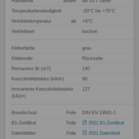
Haltbarkeit
außen
bis zu 7 Jahre
Temperaturbeständigkeit
-20°C bis +70°C
Verklebetemperatur
ab
+8°C
Verklebeart
trocken
Kleberfarbe
grau
Klebeseite
Rückseite
Remanenz Br (mT)
140
Koerzitivfeldstärke (kA/m)
80
Immanente Koerzitivfeldstärke
127
(kA(m)
Brandschutz
Folie
DIN EN 13501-1
B1-Zertifikat
Folie
3551 B1-Zertifikat
Datenblätter
Folie
3551 Datenblatt