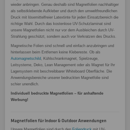
wieder anbringen. Genau deshalb sind Magnetfolien nachhaltiger
als selbstklebende Aufkleber und durch den umweltfreundlichen
Druck mit lösemittelfreier Latextinte für jeden Einsatzbereich die
richtige Wahl. Durch das kostenlose UV-Schutzlaminat sind
unsere Magnetfolien nicht nur vor dem Ausbleichen durch UV-
Strahlung geschützt, sondern auch vor Verkratzen des Drucks.
Magnetische Folien sind schnell und einfach anzubringen und
hinterlassen beim Entfernen keine Klebereste. Ob als
Automagnetschild
, Kühlschrankmagnet, Spielzeuge,
Leitsysteme, Deko, Lean Management oder als Magnet für Ihr
Lagersystem mit beschreibbarer Whiteboard Oberfläche. Die
Anwendungsbereiche unserer bedruckten Magnetfolie sind
schier unendlich.
Individuell bedruckte Magnetfolien – für anhaftende
Werbung!
Magnetfolien für Indoor & Outdoor Anwendungen
Unsere Magnetfolien sind durch den
Foliendruck
mit UV-