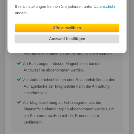
Ihre Einstellungen können Sie jederzeit unter
Datenschutz
ändern.
Hinweise zur Anwendung
Alle auswählen
Die Auflagefläche muss vor dem Anbringen der
Magnetfolie sauber, staubfrei und trocken sein.
Auswahl bestätigen
Abgenommene Magnetfolien müssen flach oder mit
der Druckseite nach außen gerollt, gelagert werden.
An Fahrzeugen müssen Magnetfolien bei der
Autowäsche abgenommen werden.
Zu starke Lackschichten oder Spachtelstellen an der
Auflagefläche der Magnetfolie kann die Anhaftung
einschränken.
Als Magnetwerbung an Fahrzeugen muss die
Magnetfolie einmal täglich abgenommen werden, um
ein Kaltverschweißen mit der Karosserie zu
verhindern.