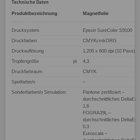
Technische Daten
Produktbezeichnung
Magnetfolie
Drucksystem
Epson SureColor S9100
Druckfarben
CMYKcmkORG
Druckauflösung
1.200 x 600 dpi (10 Pass)
Tropfengröße
pl
4,3
Druckfarbraum
CMYK
Spotfarbe/n
–
Sonderfarben/n Simulation:
Pantone zertifiziert –
durchschnittliches DeltaE:
1,6
FOGRA39L –
durchschnittliches DeltaE:
0,3
Euroscala –