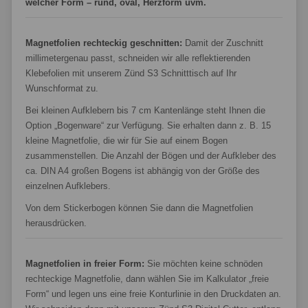
welcher Form – rund, oval, Herzform uvm.
Magnetfolien rechteckig geschnitten:
Damit der Zuschnitt
millimetergenau passt, schneiden wir alle reflektierenden
Klebefolien mit unserem Zünd S3 Schnitttisch auf Ihr
Wunschformat zu.
Bei kleinen Aufklebern bis 7 cm Kantenlänge steht Ihnen die
Option „Bogenware“ zur Verfügung. Sie erhalten dann z. B. 15
kleine Magnetfolie, die wir für Sie auf einem Bogen
zusammenstellen. Die Anzahl der Bögen und der Aufkleber des
ca. DIN A4 großen Bogens ist abhängig von der Größe des
einzelnen Aufklebers.
Von dem Stickerbogen können Sie dann die Magnetfolien
herausdrücken.
Magnetfolien in freier Form:
Sie möchten keine schnöden
rechteckige Magnetfolie, dann wählen Sie im Kalkulator „freie
Form“ und legen uns eine freie Konturlinie in den Druckdaten an.