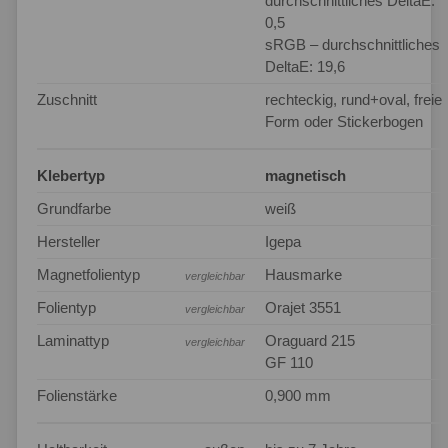
durchschnittliches DeltaE:
0,5
sRGB – durchschnittliches
DeltaE: 19,6
Zuschnitt
rechteckig, rund+oval, freie
Form oder Stickerbogen
Klebertyp
magnetisch
Grundfarbe
weiß
Hersteller
Igepa
Magnetfolientyp
Hausmarke
vergleichbar
Folientyp
Orajet 3551
vergleichbar
Laminattyp
Oraguard 215
vergleichbar
GF 110
Folienstärke
0,900 mm