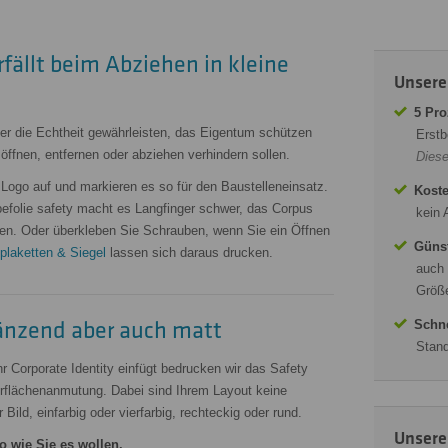
rfällt beim Abziehen in kleine
Unsere
5 Pro
ber die Echtheit gewährleisten, das Eigentum schützen
Erstb
öffnen, entfernen oder abziehen verhindern sollen.
Diese
Logo auf und markieren es so für den Baustelleneinsatz.
Koste
befolie safety macht es Langfinger schwer, das Corpus
kein 
ngen. Oder überkleben Sie Schrauben, wenn Sie ein Öffnen
Günst
plaketten & Siegel
lassen sich daraus drucken.
auch 
Größe
länzend aber auch matt
Schne
Stand
Ihr Corporate Identity einfügt bedrucken wir das Safety
erflächenanmutung. Dabei sind Ihrem Layout keine
Bild, einfarbig oder vierfarbig, rechteckig oder rund.
Unsere
o wie Sie es wollen.