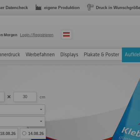
ser Datencheck
eigene Produktion
Druck in Wunschgröß
en Morgen
Login / Registrieren
nnerdruck
Werbefahnen
Displays
Plakate & Poster
Aufkle
cm
18.08.26
14.08.26