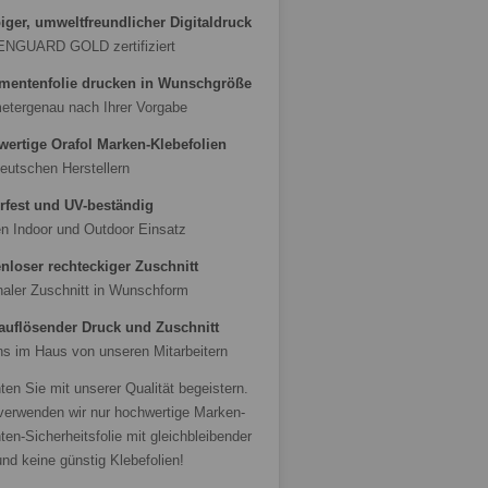
biger, umweltfreundlicher Digitaldruck
NGUARD GOLD zertifiziert
mentenfolie drucken in Wunschgröße
metergenau nach Ihrer Vorgabe
ertige Orafol Marken-Klebefolien
eutschen Herstellern
rfest und UV-beständig
en Indoor und Outdoor Einsatz
nloser rechteckiger Zuschnitt
naler Zuschnitt in Wunschform
uflösender Druck und Zuschnitt
ns im Haus von unseren Mitarbeitern
en Sie mit unserer Qualität begeistern.
verwenden wir nur hochwertige Marken-
n-Sicherheitsfolie mit gleichbleibender
und keine günstig Klebefolien!