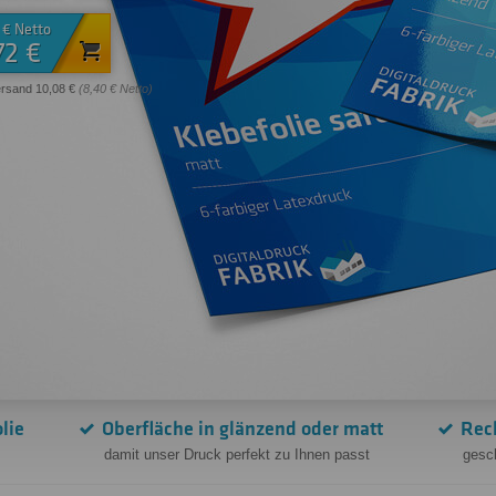
 € Netto
72 €
ersand 10,08 €
(8,40 € Netto)
lie
Oberfläche in glänzend oder matt
Rec
damit unser Druck perfekt zu Ihnen passt
gesch