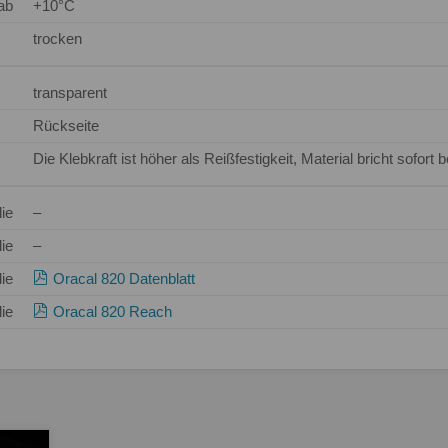
ab
+10°C
trocken
transparent
Rückseite
Die Klebkraft ist höher als Reißfestigkeit, Material bricht sofort
lie
–
lie
–
lie
Oracal 820 Datenblatt
lie
Oracal 820 Reach