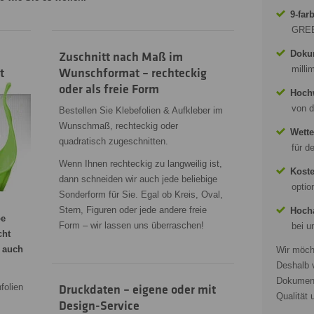
9-far
GREE
Doku
Zuschnitt nach Maß im
milli
t
Wunschformat – rechteckig
oder als freie Form
Hochw
von d
Bestellen Sie Klebefolien & Aufkleber im
Wunschmaß, rechteckig oder
Wette
quadratisch zugeschnitten.
für d
Wenn Ihnen rechteckig zu langweilig ist,
Koste
dann schneiden wir auch jede beliebige
optio
Sonderform für Sie. Egal ob Kreis, Oval,
Stern, Figuren oder jede andere freie
Hocha
be
Form – wir lassen uns überraschen!
bei u
cht
 auch
Wir möcht
Deshalb 
Dokumente
folien
Druckdaten – eigene oder mit
Qualität 
Design-Service