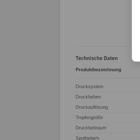
Technische Daten
Produktbezeichnung
Drucksystem
Druckfarben
Druckauflösung
Tropfengröße
Druckfarbraum
Spotfarbe/n