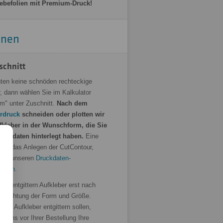
ebefolien mit Premium-Druck!
onen
schnitt
ten keine schnöden rechteckige
, dann wählen Sie im Kalkulator
rm" unter Zuschnitt.
Nach dem
rdruck
schneiden oder plotten wir
fkleber in der Wunschform, die Sie
ruckdaten hinterlegt haben.
Eine
 für das Anlegen der CutContour,
e in unseren
Druckdaten-
ungen
.
Wir entgittern Aufkleber erst nach
er Sichtung der Form und Größe.
Ihre Aufkleber entgittern sollen,
e uns vor Ihrer Bestellung Ihre