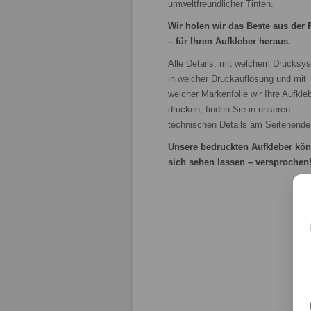
umweltfreundlicher Tinten.
Wir holen wir das Beste aus der 
– für Ihren Aufkleber heraus.
Alle Details, mit welchem Drucksy
in welcher Druckauflösung und mit
welcher Markenfolie wir Ihre Aufkle
drucken, finden Sie in unseren
technischen Details am Seitenende
Unsere bedruckten Aufkleber kö
sich sehen lassen – versprochen