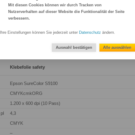
Druckdate
Mit diesen Cookies können wir durch Tracken von
unentgitt
Nutzerverhalten auf dieser Website die Funktionalität der Seite
Übertrag
verbessern.
Ihre Einstellungen können Sie jederzeit unter
Datenschutz
ändern.
Auswahl bestätigen
Alle auswählen
Klebefolie safety
Epson SureColor S9100
CMYKcmkORG
1.200 x 600 dpi (10 Pass)
pl
4,3
CMYK
–