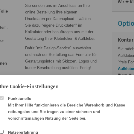
Wir ❤ Kl
Sie senden uns im Anschluss an Ihre
Folie
online Bestellung Ihre eigenen
Druckdaten per Datenupload – wählen
Opti
Sie dazu "eigene Druckdaten" im
stem,
Kalkulator oder beauftragen uns mit der
Gestaltung Ihrer Klebefolien & Aufkleber.
Kontur
ber
Dafür "mit Design-Service" auswählen
Sie möch
.
und nach der Bestellung das Formular für
Aufkleber
Gestaltungsinfos mit Skizzen, Logos und
"freie Fo
nnen
kurzer Beschreibung ausfüllen. Fertig!
Aufklebe
!
Ihren Au
Info: Nach der Bestellung werden Sie
in den D
zum Datenupload weitergeleitet!
Ihre Cookie-Einstellungen
Anleitung
finden Si
Funktionelle
Anforder
Mit Ihrer Hilfe funktionieren die Bereiche Warenkorb und Kasse
Hinweis: 
reibungslos und Sie tragen zu einer sicheren und
vorherig
vorschriftsmäßigen Nutzung der Seite bei.
Wenn wir 
senden Si
Nutzererfahrung