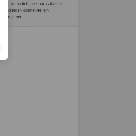
i zu. Gerne liefern wir die Aufkleber
ert und legen kosstenfrei ein
ungstape bei.