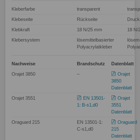
Kleberfarbe
transparent
transp
Klebeseite
Rückseite
Druck
Klebkraft
18 N/25 mm
18 N/
Klebersystem
lösemittelbasierter
lösemi
Polyacrylatkleber
Polyac
Nachweise
Brandschutz
Datenblatt
Orajet 3850
–
Orajet
3850
Datenblatt
Orajet 3551
EN 13501-
Orajet
1: B-s1,d0
3551
Datenblatt
Oraguard 215
EN 13501-1:
Oraguard
C-s1,d0
215
Datenblatt