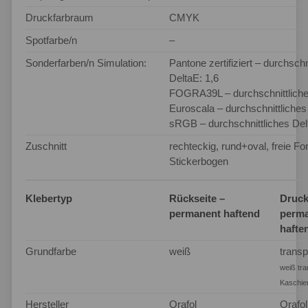
Druckfarbraum
CMYK
Spotfarbe/n
–
Sonderfarben/n Simulation:
Pantone zertifiziert – durchschn
DeltaE: 1,6
FOGRA39L – durchschnittliche
Euroscala – durchschnittliches
sRGB – durchschnittliches Del
Zuschnitt
rechteckig, rund+oval, freie F
Stickerbogen
Klebertyp
Rückseite –
Druck
permanent haftend
perm
hafte
Grundfarbe
weiß
transp
weiß tra
Kaschie
Hersteller
Orafol
Orafol