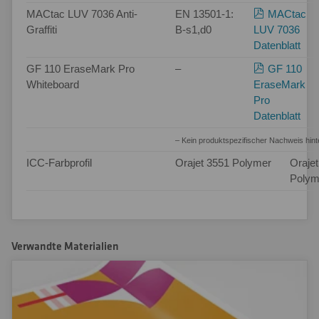
MACtac LUV 7036 Anti-
EN 13501-1:
MACtac
Graffiti
B-s1,d0
LUV 7036
Datenblatt
GF 110 EraseMark Pro
–
GF 110
Whiteboard
EraseMark
Pro
Datenblatt
– Kein produktspezifischer Nachweis hint
ICC-Farbprofil
Orajet 3551 Polymer
Oraje
Polym
Verwandte Materialien