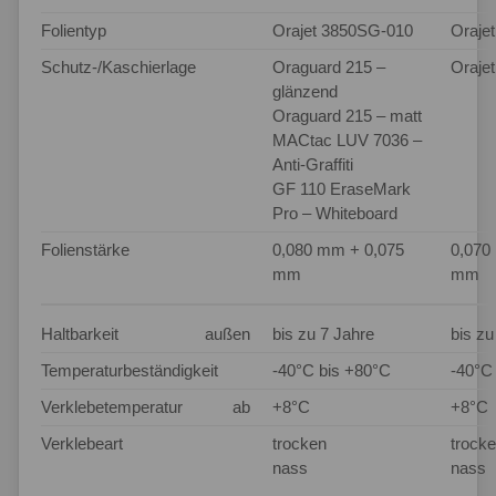
Folientyp
Orajet 3850SG-010
Oraje
Schutz-/Kaschierlage
Oraguard 215 –
Oraje
glänzend
Oraguard 215 – matt
MACtac LUV 7036 –
Anti-Graffiti
GF 110 EraseMark
Pro – Whiteboard
Folienstärke
0,080 mm + 0,075
0,070
mm
mm
Haltbarkeit
außen
bis zu 7 Jahre
bis zu
Temperaturbeständigkeit
-40°C bis +80°C
-40°C
Verklebetemperatur
ab
+8°C
+8°C
Verklebeart
trocken
trock
nass
nass