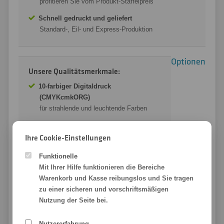
profitieren Sie vom Produkt-Staffelpreis
Schnell gedruckt und geliefert
Standard-, Eil- und Express-Produktion
Optionen
Unsere Qualitätsmerkmale:
10-farbiger Digitaldruck
(CMYKcmkORG)
für strahlende und leuchtende Farben
Perfekte, homogene Ausleuchtung
durch eine integrierte Lichtstreuschicht
Ihre Cookie-Einstellungen
Selbstklebend zur einfachen Montage
Funktionelle
Druckseite oder Rückseite klebend
Mit Ihrer Hilfe funktionieren die Bereiche
Warenkorb und Kasse reibungslos und Sie tragen
Wetterfest, wasserfest & UV-beständig
zu einer sicheren und vorschriftsmäßigen
für den Indoor und Outdoor Einsatz
Nutzung der Seite bei.
Blickdicht aber Lichtdurchlässig
für viele Einsatzzwecke verwendbar
Nutzererfahrung