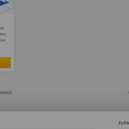
,
ade
ten,
der
ufkleber
Zufr