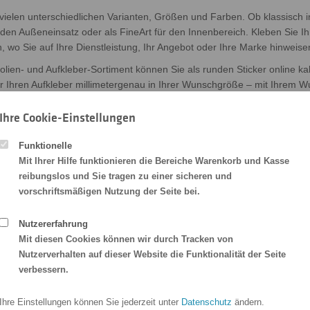
vielen unterschiedlichen Varianten, Größen und Farben. Ob klassisch i
r den Außeneinsatz oder als FineArt für den Innenbereich. Kleben Sie Ihr
n, wo Sie auf Ihre Dienstleistung, Ihr Angebot oder Ihre Marke hinweis
folien- und Aufkleber-Sortiment können Sie als runden Sticker online ka
r Ihren Aufkleber millimetergenau in Ihrer Wunschgröße – mit Ihrem W
Ihre Cookie-Einstellungen
rucken lassen – wie erstelle ich jetz
Funktionelle
Mit Ihrer Hilfe funktionieren die Bereiche Warenkorb und Kasse
reibungslos und Sie tragen zu einer sicheren und
vorschriftsmäßigen Nutzung der Seite bei.
.
Die runde Sonderform erstellt unser System automatisch für Sie!
uf unseren Server. Wir erstellen dann die runde Sonderform und sen
 sicher alles rund!
Nutzererfahrung
Mit diesen Cookies können wir durch Tracken von
Nutzerverhalten auf dieser Website die Funktionalität der Seite
verbessern.
Ihre Einstellungen können Sie jederzeit unter
Datenschutz
ändern.