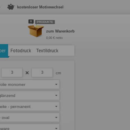
e
kostenloser Motivwechsel
0
PRODUKTE
zum Warenkorb
0,00 € netto
ber
Fotodruck
Textildruck
cm
folie monomer
glänzend
eite - permanent
 oval
nware