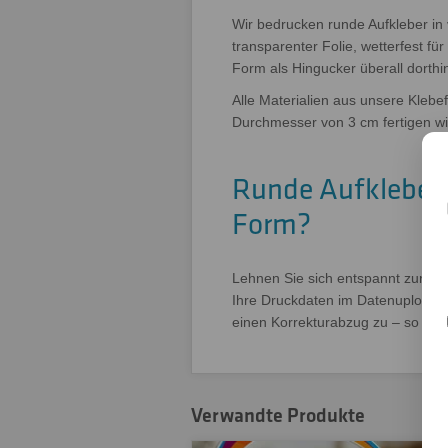
Wir bedrucken runde Aufkleber in 
transparenter Folie, wetterfest fü
Form als Hingucker überall dorthi
Alle Materialien aus unsere Klebe
Durchmesser von 3 cm fertigen wi
Runde Aufkleber d
Form?
Lehnen Sie sich entspannt zurück
Ihre Druckdaten im Datenupload a
einen Korrekturabzug zu – so läuft
Verwandte Produkte