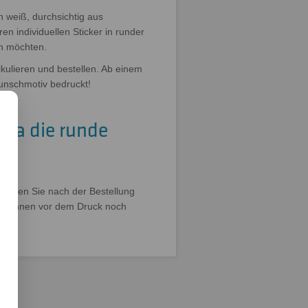
n weiß, durchsichtig aus
en individuellen Sticker in runder
en möchten.
lkulieren und bestellen. Ab einem
unschmotiv bedruckt!
t da die runde
Laden Sie nach der Bestellung
den Ihnen vor dem Druck noch