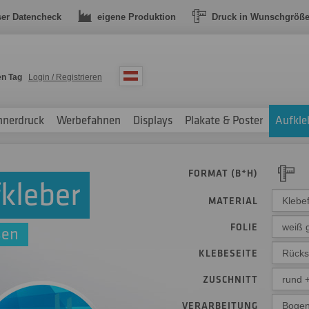
ser Datencheck
eigene Produktion
Druck in Wunschgröß
en Tag
Login / Registrieren
nnerdruck
Werbefahnen
Displays
Plakate & Poster
Aufkle
FORMAT (B*H)
kleber
MATERIAL
Klebe
FOLIE
weiß 
sen
KLEBESEITE
Rücks
ZUSCHNITT
rund +
VERARBEITUNG
Boge