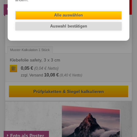
Prüfplaketten & Siegel
Alle auswählen
Plakette erteilt: Besiegeln Sie, was Sie wollen – mit unseren
Auswahl bestätigen
frei gestaltbaren Prüfplaketten von der Digitaldruck-Fabrik.
Schnell und günstig!
Klebefolie safety, 3 x 3 cm
0,05 €
(0,04 € Netto)
10,08 €
zzgl. Versand
(8,40 € Netto)
Prüfplaketten & Siegel kalkulieren
Foto als Poster