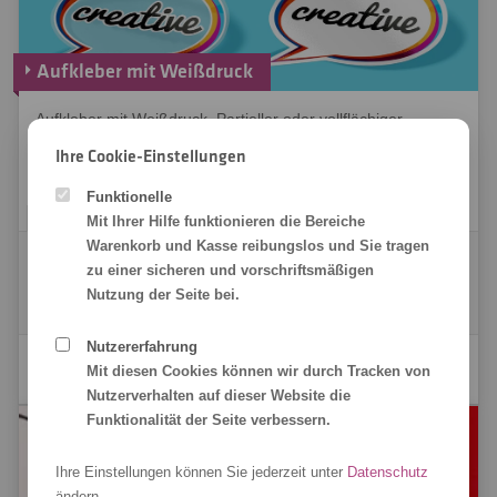
Aufkleber mit Weißdruck
Aufkleber mit Weißdruck. Partieller oder vollflächiger
Weißdruck zur Unter- bzw. Hinterlegung. So sind alle Infos
Ihre Cookie-Einstellungen
auch auf dunklen Untergründen lesbar!
Funktionelle
Mit Ihrer Hilfe funktionieren die Bereiche
Warenkorb und Kasse reibungslos und Sie tragen
Klebefolie transparent, 40 x 30 cm
zu einer sicheren und vorschriftsmäßigen
6,32 €
(5,27 € Netto)
Nutzung der Seite bei.
10,08 €
zzgl. Versand
(8,40 € Netto)
Nutzererfahrung
Aufkleber mit Weißdruck kalkulieren
Mit diesen Cookies können wir durch Tracken von
Nutzerverhalten auf dieser Website die
Funktionalität der Seite verbessern.
Ihre Einstellungen können Sie jederzeit unter
Datenschutz
ändern.