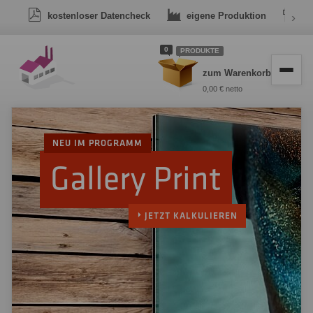
kostenloser Datencheck
eigene Produktion
›
Dr
0
PRODUKTE
zum Warenkorb
0,00 € netto
NEU IM PROGRAMM
Gallery Print
JETZT KALKULIEREN