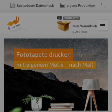
kostenloser Datencheck
eigene Produktion
›
Dr
0
PRODUKTE
zum Warenkorb
0,00 € netto
Fototapete drucken
mit eigenem Motiv – nach Maß