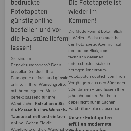
bedruckte
Die Fototapete ist
Fototapeten
wieder im
günstig online
Kommen!
bestellen und vor
Die Mode kommt bekanntlich
die Haustüre liefern
in Wellen. So ist es auch bei
der Fototapete. Aber nur auf
lassen!
den ersten Blick, denn
technisch gesehen
Sie sind im
unterscheiden sich die
Renovierungsstress? Dann
heutigen Innenraum-
bestellen Sie doch Ihre
Fototapeten deutlich von ihren
Fototapete einfach und günstig
Vorgängern aus den 80er oder
online. In Ihrer Wunschgröße,
90er Jahren – und lassen Ihre
mit Ihrem eigenen Motiv,
jahrzehntealten Pendants
perfekt passend für Ihre
dabei nicht nur in Sachen
Wandfläche.
Kalkulieren Sie
Farbbrillanz blass aussehen.
die Kosten für Ihre Wunsch-
Tapete schnell und einfach
Unsere Fototapeten
online.
Geben Sie die
erfüllen modernste
Wandbreite und die Wandhöhe
Wohnansprüche: