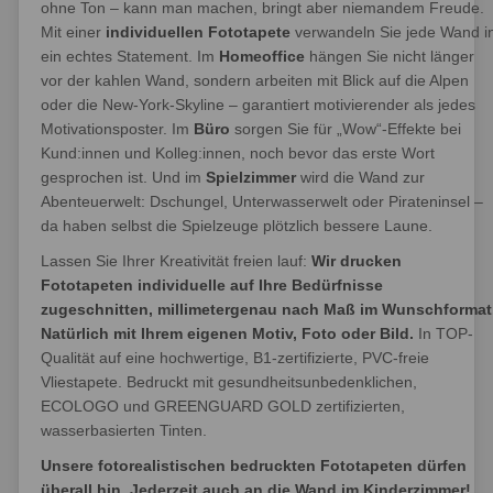
ohne Ton – kann man machen, bringt aber niemandem Freude.
Mit einer
individuellen Fototapete
verwandeln Sie jede Wand i
ein echtes Statement. Im
Homeoffice
hängen Sie nicht länger
vor der kahlen Wand, sondern arbeiten mit Blick auf die Alpen
oder die New-York-Skyline – garantiert motivierender als jedes
Motivationsposter. Im
Büro
sorgen Sie für „Wow“-Effekte bei
Kund:innen und Kolleg:innen, noch bevor das erste Wort
gesprochen ist. Und im
Spielzimmer
wird die Wand zur
Abenteuerwelt: Dschungel, Unterwasserwelt oder Pirateninsel –
da haben selbst die Spielzeuge plötzlich bessere Laune.
Lassen Sie Ihrer Kreativität freien lauf:
Wir drucken
Fototapeten individuelle auf Ihre Bedürfnisse
zugeschnitten, millimetergenau nach Maß im Wunschformat
Natürlich mit Ihrem eigenen Motiv, Foto oder Bild.
In TOP-
Qualität auf eine hochwertige, B1-zertifizierte, PVC-freie
Vliestapete. Bedruckt mit gesundheitsunbedenklichen,
ECOLOGO und GREENGUARD GOLD zertifizierten,
wasserbasierten Tinten.
Unsere fotorealistischen bedruckten Fototapeten dürfen
überall hin. Jederzeit auch an die Wand im Kinderzimmer!