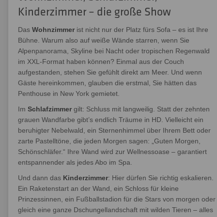
Kinderzimmer – die große Show
Das
Wohnzimmer
ist nicht nur der Platz fürs Sofa – es ist Ihre
Bühne. Warum also auf weiße Wände starren, wenn Sie
Alpenpanorama, Skyline bei Nacht oder tropischen Regenwald
im XXL-Format haben können? Einmal aus der Couch
aufgestanden, stehen Sie gefühlt direkt am Meer. Und wenn
Gäste hereinkommen, glauben die erstmal, Sie hätten das
Penthouse in New York gemietet.
Im
Schlafzimmer
gilt: Schluss mit langweilig. Statt der zehnten
grauen Wandfarbe gibt’s endlich Träume in HD. Vielleicht ein
beruhigter Nebelwald, ein Sternenhimmel über Ihrem Bett oder
zarte Pastelltöne, die jeden Morgen sagen: „Guten Morgen,
Schönschläfer.“ Ihre Wand wird zur Wellnessoase – garantiert
entspannender als jedes Abo im Spa.
Und dann das
Kinderzimmer
: Hier dürfen Sie richtig eskalieren.
Ein Raketenstart an der Wand, ein Schloss für kleine
Prinzessinnen, ein Fußballstadion für die Stars von morgen oder
gleich eine ganze Dschungellandschaft mit wilden Tieren – alles