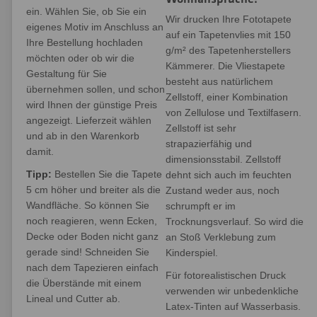
ein. Wählen Sie, ob Sie ein
Wir drucken Ihre Fototapete
eigenes Motiv im Anschluss an
auf ein Tapetenvlies mit 150
Ihre Bestellung hochladen
g/m² des Tapetenherstellers
möchten oder ob wir die
Kämmerer. Die Vliestapete
Gestaltung für Sie
besteht aus natürlichem
übernehmen sollen, und schon
Zellstoff, einer Kombination
wird Ihnen der günstige Preis
von Zellulose und Textilfasern.
angezeigt. Lieferzeit wählen
Zellstoff ist sehr
und ab in den Warenkorb
strapazierfähig und
damit.
dimensionsstabil. Zellstoff
Tipp:
Bestellen Sie die Tapete
dehnt sich auch im feuchten
5 cm höher und breiter als die
Zustand weder aus, noch
Wandfläche. So können Sie
schrumpft er im
noch reagieren, wenn Ecken,
Trocknungsverlauf. So wird die
Decke oder Boden nicht ganz
an Stoß Verklebung zum
gerade sind! Schneiden Sie
Kinderspiel.
nach dem Tapezieren einfach
Für fotorealistischen Druck
die Überstände mit einem
verwenden wir unbedenkliche
Lineal und Cutter ab.
Latex-Tinten auf Wasserbasis.