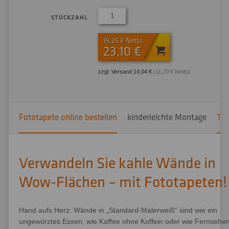
STÜCKZAHL
19,25 € Netto
23,10 €
zzgl. Versand 14,04 €
(11,70 € Netto)
Fototapete online bestellen
kinderleichte Montage
Tip
Verwandeln Sie kahle Wände in
Wow-Flächen – mit Fototapeten!
Hand aufs Herz: Wände in „Standard-Malerweiß“ sind wie ein
ungewürztes Essen, wie Kaffee ohne Koffein oder wie Fernsehe