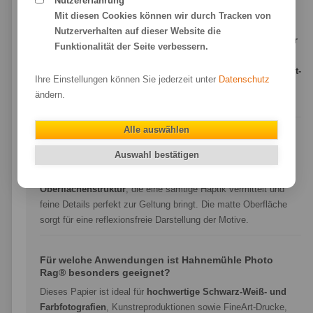
Nutzererfahrung
Mit diesen Cookies können wir durch Tracken von
Was ist Hahnemühle Photo Rag®?
Nutzerverhalten auf dieser Website die
Hahnemühle Photo Rag®
ist ein hochwertiges
FineArt-Papier
Funktionalität der Seite verbessern.
aus 100 % Baumwolle
, das eine weiche Haptik und eine
dezente Struktur aufweist. Dank seiner
matten Premium-Inkjet-
Ihre Einstellungen können Sie jederzeit unter
Datenschutz
Beschichtung
bietet es exzellente Druckergebnisse mit
ändern.
brillanten Farben und tiefen Schwarztönen.
Alle auswählen
Welche Oberflächenstruktur hat Hahnemühle Photo
Rag®?
Auswahl bestätigen
Hahnemühle Photo Rag® besitzt eine
feine, weiche
Oberflächenstruktur
, die eine samtige Haptik vermittelt und
feine Details perfekt zur Geltung bringt. Die matte Oberfläche
sorgt für eine reflexionsfreie Darstellung der Motive.
Für welche Anwendungen ist Hahnemühle Photo
Rag® besonders geeignet?
Dieses Papier ist ideal für
hochwertige Schwarz-Weiß- und
Farbfotografien
, Kunstreproduktionen sowie FineArt-Drucke,