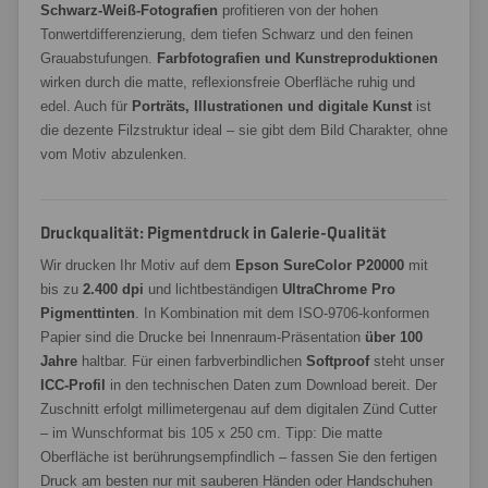
Schwarz-Weiß-Fotografien
profitieren von der hohen
Tonwertdifferenzierung, dem tiefen Schwarz und den feinen
Grauabstufungen.
Farbfotografien und Kunstreproduktionen
wirken durch die matte, reflexionsfreie Oberfläche ruhig und
edel. Auch für
Porträts, Illustrationen und digitale Kunst
ist
die dezente Filzstruktur ideal – sie gibt dem Bild Charakter, ohne
vom Motiv abzulenken.
Druckqualität: Pigmentdruck in Galerie-Qualität
Wir drucken Ihr Motiv auf dem
Epson SureColor P20000
mit
bis zu
2.400 dpi
und lichtbeständigen
UltraChrome Pro
Pigmenttinten
. In Kombination mit dem ISO-9706-konformen
Papier sind die Drucke bei Innenraum-Präsentation
über 100
Jahre
haltbar. Für einen farbverbindlichen
Softproof
steht unser
ICC-Profil
in den technischen Daten zum Download bereit. Der
Zuschnitt erfolgt millimetergenau auf dem digitalen Zünd Cutter
– im Wunschformat bis 105 x 250 cm. Tipp: Die matte
Oberfläche ist berührungsempfindlich – fassen Sie den fertigen
Druck am besten nur mit sauberen Händen oder Handschuhen