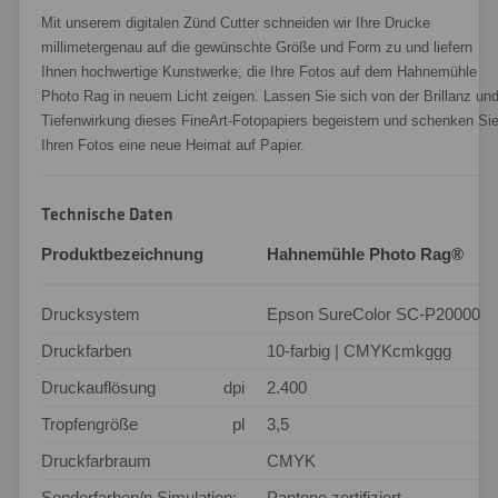
Mit unserem digitalen Zünd Cutter schneiden wir Ihre Drucke
millimetergenau auf die gewünschte Größe und Form zu und liefern
Ihnen hochwertige Kunstwerke, die Ihre Fotos auf dem Hahnemühle
Photo Rag in neuem Licht zeigen. Lassen Sie sich von der Brillanz un
Tiefenwirkung dieses FineArt-Fotopapiers begeistern und schenken Si
Ihren Fotos eine neue Heimat auf Papier.
Technische Daten
Produktbezeichnung
Hahnemühle Photo Rag®
Drucksystem
Epson SureColor SC-P20000
Druckfarben
10-farbig | CMYKcmkggg
Druckauflösung
dpi
2.400
Tropfengröße
pl
3,5
Druckfarbraum
CMYK
Sonderfarben/n Simulation:
Pantone zertifiziert –