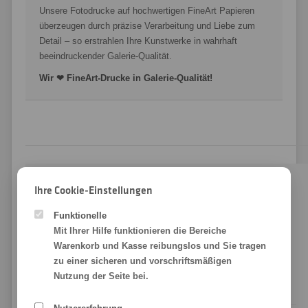
Unsere Fotodrucke auf hochwertigen FineArt Papieren
überzeugen durch präzise Verarbeitung und Liebe zum
Detail – so erstrahlen Ihre Kunstwerke in wahrhaft
beeindruckender Galerie-Qualität.
Wir ❤ FineArt-Drucke in Galerie-Qualität!
Ihre Cookie-Einstellungen
Funktionelle
Mit Ihrer Hilfe funktionieren die Bereiche
Warenkorb und Kasse reibungslos und Sie tragen
Häufige Fragen
zu einer sicheren und vorschriftsmäßigen
Nutzung der Seite bei.
Sie haben Fragen zum FineArt Druck auf Hahnemühle
Photo Rag®? Wir haben die Antworten!