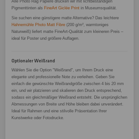
Alle Photo Rag Papiere drucken wir mit lichtbeständigen
Pigmenttinten als
FineArt Giclée Print
in Museumsqualität.
Sie suchen eine günstigere matte Alternative? Das leichtere
Hahnemühle Photo Matt Fibre
(200 g/m², warmtoniges
Naturweiß) liefert matte FineArt-Qualität zum kleineren Preis –
ideal für Poster und größere Auflagen.
Optionaler Weißrand
Wählen Sie die Option "Weißrand", um Ihrem Druck eine
elegante und professionelle Note zu verleihen. Geben Sie
einfach die gewünschte Weißrandgröße zwischen 4 bis 20 mm
ein, und wir platzieren und skalieren den Druck entsprechend,
sodass ein gleichmäßiger Weißrand entsteht. Die ursprünglichen
Abmessungen von Breite und Höhe bleiben dabei unverändert.
Ideal für Rahmen und eine stilvolle Präsentation Ihrer
Kunstwerke oder Fotodrucke.