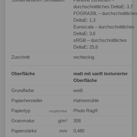
durchschnittliches DeltaE: 3,7
FOGRA39L – durchschnittliche
DeltaE: 1,3
Euroscala – durchschnittliches
DeltaE: 3,6
sRGB – durchschnittliches
DeltaE: 25,6
Zuschnitt
rechteckig
Oberfläche
matt mit sanft texturierter
Oberfläche
Grundfarbe
weiß
Papierhersteller
Hahnemühle
Papiertyp
Photo Rag®
vergleichbar
Grammatur
g/m²
308
Papierstärke
mm
0,480