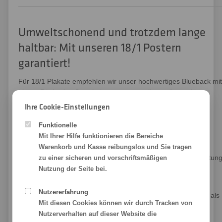
Umweltschonend und trotzdem lange
haltbar: Mit unseren 18/1 Postern
garantiert!
Für 18/1 Plakate empfehlen wir unser hochwertiges Blueback mit
blauer Rückseite: So scheint von eventuell unterliegenden
Drucken, auf welche Ihr Großplakat gegebenenfalls
Ihre Cookie-Einstellungen
aufgekleistert wird, garantiert nichts durch. Wir verwenden
ausschließlich nassreißfeste Affichenpapiere vom
Funktionelle
Markenlieferanten Krämmerer. Wie von AWK und Ströer
Mit Ihrer Hilfe funktionieren die Bereiche
gefordert, mit einer Grammatur von 115 Gramm pro
Warenkorb und Kasse reibungslos und Sie tragen
Quadratmeter. Die Oberfläche und wetterbeständiger Ausrüstun
zu einer sicheren und vorschriftsmäßigen
sind im Außenbereich bis zu sechs Monate haltbar.
Nutzung der Seite bei.
Wenn Sie wollen, können Sie es aber auch für eine 18/1
Nutzererfahrung
Großfläche im Innenbereich nutzen, denn sowohl das Papier als
Mit diesen Cookies können wir durch Tracken von
auch die von uns für den Druck verwendeten hochwertigen
Nutzerverhalten auf dieser Website die
Latexfarben sind selbstverständlich qualitätsgeprüft,