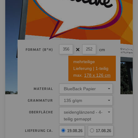
cm
FORMAT (B*H)
mehrteilige
Lieferung | 1-teilig
max.
178 x 126 cm
BlueBack Papier
MATERIAL
135 g/qm
GRAMMATUR
seidenglänzend - 4-
OBERFLÄCHE
teilig gemappt
LIEFERUNG CA.
19.08.26
17.08.26