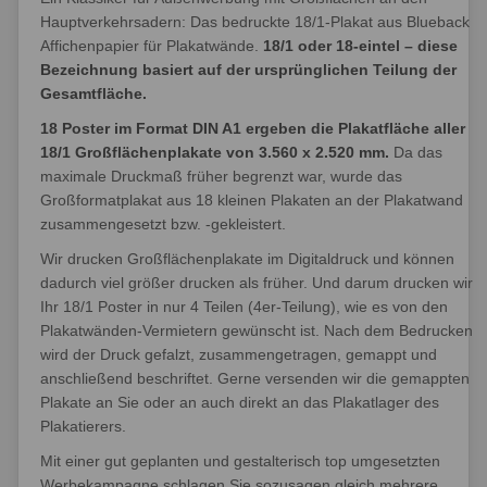
Hauptverkehrsadern: Das bedruckte 18/1-Plakat aus Blueback
Affichenpapier für Plakatwände.
18/1 oder 18-eintel – diese
Bezeichnung basiert auf der ursprünglichen Teilung der
Gesamtfläche.
18 Poster im Format DIN A1 ergeben die Plakatfläche aller
18/1 Großflächenplakate von 3.560 x 2.520 mm.
Da das
maximale Druckmaß früher begrenzt war, wurde das
Großformatplakat aus 18 kleinen Plakaten an der Plakatwand
zusammengesetzt bzw. -gekleistert.
Wir drucken Großflächenplakate im Digitaldruck und können
dadurch viel größer drucken als früher. Und darum drucken wir
Ihr 18/1 Poster in nur 4 Teilen (4er-Teilung), wie es von den
Plakatwänden-Vermietern gewünscht ist. Nach dem Bedrucken
wird der Druck gefalzt, zusammengetragen, gemappt und
anschließend beschriftet. Gerne versenden wir die gemappten
Plakate an Sie oder an auch direkt an das Plakatlager des
Plakatierers.
Mit einer gut geplanten und gestalterisch top umgesetzten
Werbekampagne schlagen Sie sozusagen gleich mehrere