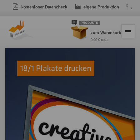
kostenloser Datencheck
eigene Produktion
›
Dr
0
PRODUKTE
zum Warenkorb
0,00 € netto
18/1 Plakate drucken