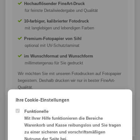
Hochauflösender FineArt-Druck
für feinste Detailwiedergabe und Qualität
10-farbiger, kalibrierter Fotodruck
mit langlebigen und lebendigen Farben
Premium-Fotopapier von Sihl
optional mit UV-Schutzlaminat
im Wunschformat und Wunschform
millimetergenau für Sie gedruckt
Wir möchten Sie mit unseren Fotodrucken auf Fotopapier
begeistern. Deshalb drucken wir nur in bester FineArt-
Qualität.
Wir ❤ Fotodrucke in Premium-Qualität!
Ihre Cookie-Einstellungen
Funktionelle
Mit Ihrer Hilfe funktionieren die Bereiche
Warenkorb und Kasse reibungslos und Sie tragen
zu einer sicheren und vorschriftsmäßigen
Nutzung der Seite bei.