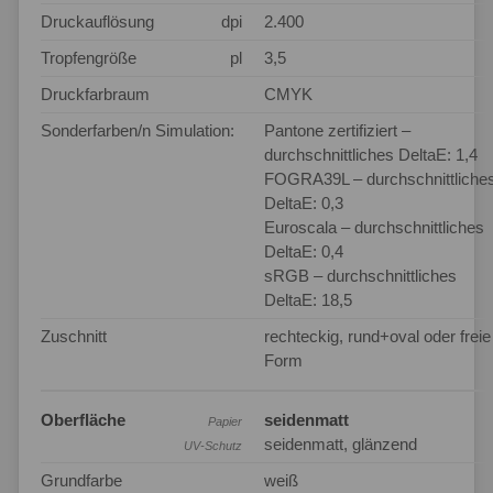
Druckauflösung
dpi
2.400
Tropfengröße
pl
3,5
Druckfarbraum
CMYK
Sonderfarben/n Simulation:
Pantone zertifiziert –
durchschnittliches DeltaE: 1,4
FOGRA39L – durchschnittliche
DeltaE: 0,3
Euroscala – durchschnittliches
DeltaE: 0,4
sRGB – durchschnittliches
DeltaE: 18,5
Zuschnitt
rechteckig, rund+oval oder freie
Form
Oberfläche
seidenmatt
Papier
seidenmatt, glänzend
UV-Schutz
Grundfarbe
weiß