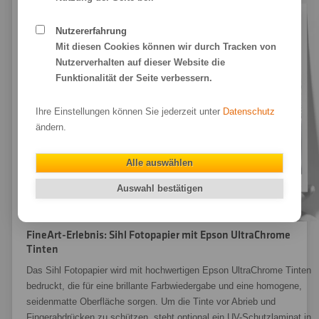
Nutzererfahrung
Mit diesen Cookies können wir durch Tracken von
Nutzerverhalten auf dieser Website die
Funktionalität der Seite verbessern.
Ihre Einstellungen können Sie jederzeit unter
Datenschutz
ändern.
Alle auswählen
Auswahl bestätigen
FineArt-Erlebnis: Sihl Fotopapier mit Epson UltraChrome
Tinten
Das Sihl Fotopapier wird mit hochwertigen Epson UltraChrome Tinten
bedruckt, die für eine brillante Farbwiedergabe und eine homogene,
seidenmatte Oberfläche sorgen. Um die Tinte vor Abrieb und
Fingerabdrücken zu schützen, steht optional ein UV-Schutzlaminat in