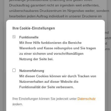
Druckauftrag garantiert nicht an irgendein weit entferntes,
unüberschaubares Druckzentrum im Nirgendwo weiter, sondern
bearbeiten jeden Auftrag individuell in unserer Druckerei im
bayerischen Wörth an der Isar. Hier ist jeder Handgriff – vom
Zuschnitt über den Druck bis zur Verpackung – unter unserer
Ihre Cookie-Einstellungen
Kontrolle. Wir wissen zu jeder Zeit, welche Papiere, Farben und
Funktionelle
Geräte bei der Produktion Ihrer Veranstaltungsplakate eingesetzt
Mit Ihrer Hilfe funktionieren die Bereiche
werden. So können wir Ihnen garantieren: Unsere Plakate und
Warenkorb und Kasse reibungslos und Sie tragen
sonstigen Druckprodukte sind echte Handwerksqualität, von uns
zu einer sicheren und vorschriftsmäßigen
höchstpersönlich Stück für Stück produziert. Qualität made in
Nutzung der Seite bei.
Germany.
Nutzererfahrung
Mit diesen Cookies können wir durch Tracken von
Nutzerverhalten auf dieser Website die
Funktionalität der Seite verbessern.
Ihre Einstellungen können Sie jederzeit unter
Datenschutz
ändern.