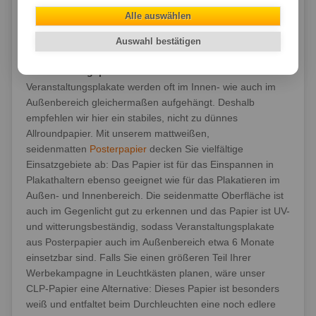
Häufige Fragen
Alle auswählen
Sie haben die Fragen, wir die Antworten!
Auswahl bestätigen
Welches Papier soll ich für meine
Veranstaltungsplakate auswählen?
Veranstaltungsplakate werden oft im Innen- wie auch im
Außenbereich gleichermaßen aufgehängt. Deshalb
empfehlen wir hier ein stabiles, nicht zu dünnes
Allroundpapier. Mit unserem mattweißen,
seidenmatten
Posterpapier
decken Sie vielfältige
Einsatzgebiete ab: Das Papier ist für das Einspannen in
Plakathaltern ebenso geeignet wie für das Plakatieren im
Außen- und Innenbereich. Die seidenmatte Oberfläche ist
auch im Gegenlicht gut zu erkennen und das Papier ist UV-
und witterungsbeständig, sodass Veranstaltungsplakate
aus Posterpapier auch im Außenbereich etwa 6 Monate
einsetzbar sind. Falls Sie einen größeren Teil Ihrer
Werbekampagne in Leuchtkästen planen, wäre unser
CLP-Papier eine Alternative: Dieses Papier ist besonders
weiß und entfaltet beim Durchleuchten eine noch edlere