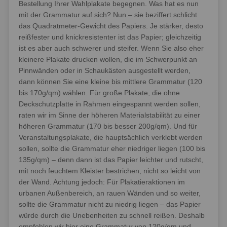
Bestellung Ihrer Wahlplakate begegnen. Was hat es nun
mit der Grammatur auf sich? Nun – sie beziffert schlicht
das Quadratmeter-Gewicht des Papiers. Je stärker, desto
reißfester und knickresistenter ist das Papier; gleichzeitig
ist es aber auch schwerer und steifer. Wenn Sie also eher
kleinere Plakate drucken wollen, die im Schwerpunkt an
Pinnwänden oder in Schaukästen ausgestellt werden,
dann können Sie eine kleine bis mittlere Grammatur (120
bis 170g/qm) wählen. Für große Plakate, die ohne
Deckschutzplatte in Rahmen eingespannt werden sollen,
raten wir im Sinne der höheren Materialstabilität zu einer
höheren Grammatur (170 bis besser 200g/qm). Und für
Veranstaltungsplakate, die hauptsächlich verklebt werden
sollen, sollte die Grammatur eher niedriger liegen (100 bis
135g/qm) – denn dann ist das Papier leichter und rutscht,
mit noch feuchtem Kleister bestrichen, nicht so leicht von
der Wand. Achtung jedoch: Für Plakatieraktionen im
urbanen Außenbereich, an rauen Wänden und so weiter,
sollte die Grammatur nicht zu niedrig liegen – das Papier
würde durch die Unebenheiten zu schnell reißen. Deshalb
empfehlen wir hier eine Grammatur von 120g/qm und