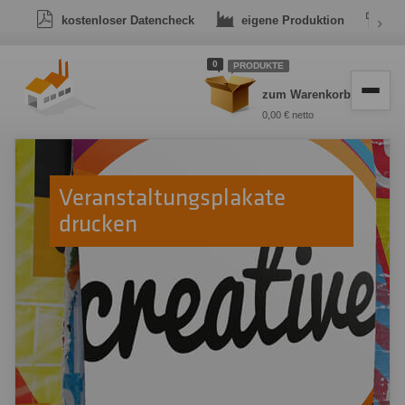
kostenloser Datencheck
eigene Produktion
›
Dr
0
PRODUKTE
zum Warenkorb
0,00 € netto
Veranstaltungsplakate
drucken