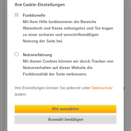
und Ausstellungen kürzerer Dauer
– und der preisbewusste
Ihre Cookie-Einstellungen
Einstieg in den FineArt-Druck
: Künstlerpapier-Charakter zum
Funktionelle
attraktivsten Preis in unserem Hahnemühle-Sortiment.
Mit Ihrer Hilfe funktionieren die Bereiche
Warenkorb und Kasse reibungslos und Sie tragen
Worin unterscheidet sich Photo Matt Fibre von Photo
zu einer sicheren und vorschriftsmäßigen
Rag?
Nutzung der Seite bei.
Photo Rag
ist das klassische FineArt-Papier aus
100 %
Baumwolle
(308 g/m²) mit höchster Archivqualität für Galerie-
Nutzererfahrung
und Sammlerdrucke. Photo Matt Fibre ist leichter,
Mit diesen Cookies können wir durch Tracken von
zellulosebasiert und deutlich günstiger – die richtige Wahl für
Nutzerverhalten auf dieser Website die
den täglichen Einsatz und hochwertige Posterdrucke.
Funktionalität der Seite verbessern.
Ihre Einstellungen können Sie jederzeit unter
Datenschutz
Welche Formate und Größen bieten Sie für Drucke auf
Hahnemühle Photo Matt Fibre an?
ändern.
Wir drucken auf Hahnemühle Photo Matt Fibre ab
10 x 10 cm
bis zu einer Größe von 105 x 250 cm
– millimetergenau im
Alle auswählen
Wunschformat.
Auswahl bestätigen