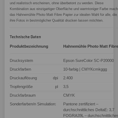
und realistisch erscheinen, ohne überbetont zu werden. Diese
Kombination aus einzigartiger Oberfläche und warmtoniger Farbe mach
das Hahnemühle Photo Matt Fibre Papier zur idealen Wahl für alle, die
ihre Fotos in bestmöglicher Qualität drucken lassen möchten.
Technische Daten
Produktbezeichnung
Hahnemühle Photo Matt Fibr
Drucksystem
Epson SureColor SC-P20000
Druckfarben
10-farbig | CMYKcmkggg
Druckauflösung
dpi
2.400
Tropfengröße
pl
3,5
Druckfarbraum
CMYK
Sonderfarben/n Simulation:
Pantone zertifiziert –
durchschnittliches DeltaE: 3,7
FOGRA39L – durchschnittliche