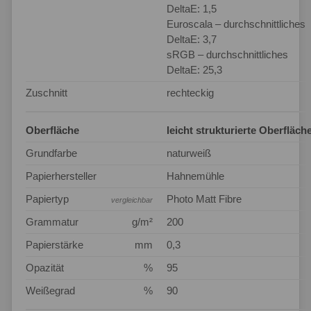
DeltaE: 1,5
Euroscala – durchschnittliches
DeltaE: 3,7
sRGB – durchschnittliches
DeltaE: 25,3
Zuschnitt
rechteckig
Oberfläche
leicht strukturierte Oberfläch
Grundfarbe
naturweiß
Papierhersteller
Hahnemühle
Papiertyp
Photo Matt Fibre
vergleichbar
Grammatur
g/m²
200
Papierstärke
mm
0,3
Opazität
%
95
Weißegrad
%
90