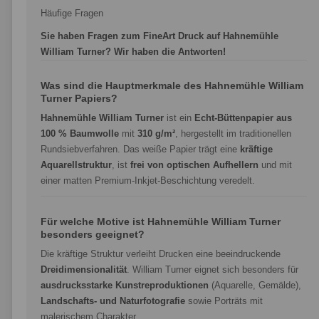
Häufige Fragen
Sie haben Fragen zum FineArt Druck auf Hahnemühle
William Turner? Wir haben die Antworten!
Was sind die Hauptmerkmale des Hahnemühle William
Turner Papiers?
Hahnemühle William Turner
ist ein
Echt-Büttenpapier aus
100 % Baumwolle
mit
310 g/m²
, hergestellt im traditionellen
Rundsiebverfahren. Das weiße Papier trägt eine
kräftige
Aquarellstruktur
, ist
frei von optischen Aufhellern
und mit
einer matten Premium-Inkjet-Beschichtung veredelt.
Für welche Motive ist Hahnemühle William Turner
besonders geeignet?
Die kräftige Struktur verleiht Drucken eine beeindruckende
Dreidimensionalität
. William Turner eignet sich besonders für
ausdrucksstarke Kunstreproduktionen
(Aquarelle, Gemälde),
Landschafts- und Naturfotografie
sowie Porträts mit
malerischem Charakter.