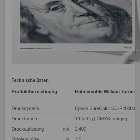
Technische Daten
Produktbezeichnung
Hahnemühle William Turner
Drucksystem
Epson SureColor SC-P20000
Druckfarben
10-farbig | CMYKcmkggg
Druckauflösung
dpi
2.400
Tropfengröße
pl
3,5