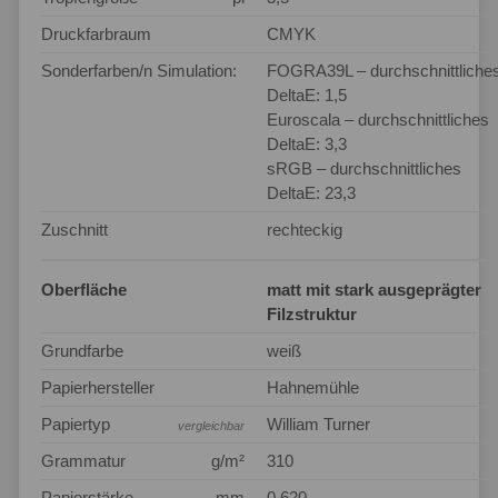
Druckfarbraum
CMYK
Sonderfarben/n Simulation:
FOGRA39L – durchschnittliche
DeltaE: 1,5
Euroscala – durchschnittliches
DeltaE: 3,3
sRGB – durchschnittliches
DeltaE: 23,3
Zuschnitt
rechteckig
Oberfläche
matt mit stark ausgeprägter
Filzstruktur
Grundfarbe
weiß
Papierhersteller
Hahnemühle
Papiertyp
William Turner
vergleichbar
Grammatur
g/m²
310
Papierstärke
mm
0,620