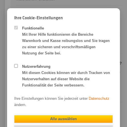
Worin unterscheidet sich William Turner von Albrecht
Ihre Cookie-Einstellungen
Dürer?
Albrecht Dürer
Funktionelle
ist mit
210 g/m²
und einer Mischung aus 50 %
Baumwolle und 50 % α-Zellulose das leichtere Büttenpapier mit
Mit Ihrer Hilfe funktionieren die Bereiche
feinerer Struktur. William Turner ist das kräftigere
Warenkorb und Kasse reibungslos und Sie tragen
100 %
Baumwoll-Bütten
zu einer sicheren und vorschriftsmäßigen
mit ausgeprägterer Textur.
Nutzung der Seite bei.
Worin unterscheidet sich William Turner von Torchon?
Nutzererfahrung
Torchon
ist ein zellulosebasiertes, hellweißes Papier mit grober,
Mit diesen Cookies können wir durch Tracken von
gleichmäßiger Struktur. William Turner ist ein
Echt-
Nutzerverhalten auf dieser Website die
Büttenpapier aus Baumwolle
mit natürlicher, unregelmäßiger
Funktionalität der Seite verbessern.
Aquarellstruktur und wirkt dadurch handgemachter und
künstlerischer.
Ihre Einstellungen können Sie jederzeit unter
Datenschutz
ändern.
Welche Formate und Größen bieten Sie für FineArt-
Drucke auf Hahnemühle William Turner an?
Alle auswählen
Wir drucken auf Hahnemühle William Turner ab
10 x 10 cm bis