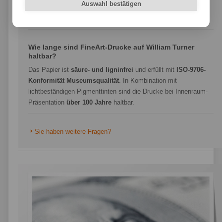
Auswahl bestätigen
zu einer Größe von 105 x 250 cm
– millimetergenau im
Wunschformat.
Wie lange sind FineArt-Drucke auf William Turner
haltbar?
Das Papier ist
säure- und ligninfrei
und erfüllt mit
ISO-9706-
Konformität Museumsqualität
. In Kombination mit
lichtbeständigen Pigmenttinten sind die Drucke bei Innenraum-
Präsentation
über 100 Jahre
haltbar.
Sie haben weitere Fragen?