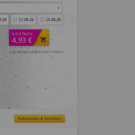
8.26
17.08.26
13.08.26
4,11 € Netto
4,93 €
zzgl. Versand 10,08 €
(8,40 € Netto)
Kalkulieren & bestellen