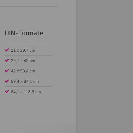
DIN-Formate
21 x 29,7 cm
29,7 x 42 cm
42 x 59,4 cm
59,4 x 84,1 cm
84,1 x 118,8 cm