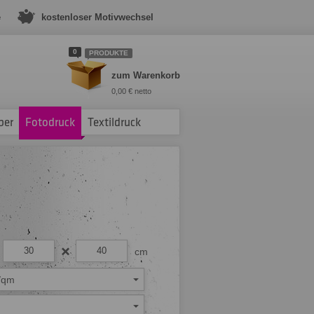
e
kostenloser Motivwechsel
0
PRODUKTE
zum Warenkorb
0,00 € netto
ber
Fotodruck
Textildruck
cm
/qm