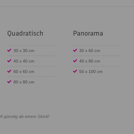
Quadratisch
Panorama
30 x 30 cm
30 x 60 cm
40 x 40 cm
40 x 80 cm
60 x 60 cm
50 x 100 cm
80 x 80 cm
ft günstig ab einem Stück!