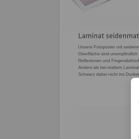
Laminat seidenmat
Unsere Fotoposter mit seidenm
Oberfläche sind unempfindlich
Reflexionen und Fingerabdrüc
Anders als bei mattem Laminat
Schwarz dabei nicht ins Dunke