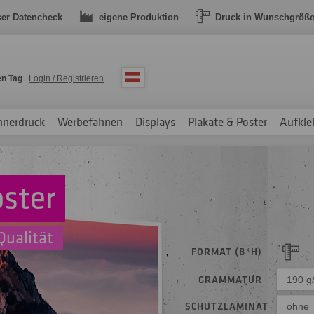
ser Datencheck
eigene Produktion
Druck in Wunschgröß
en Tag
Login / Registrieren
nnerdruck
Werbefahnen
Displays
Plakate & Poster
Aufkle
oster
Qualität
FORMAT (B*H)
GRAMMATUR
190 g
SCHUTZLAMINAT
ohne