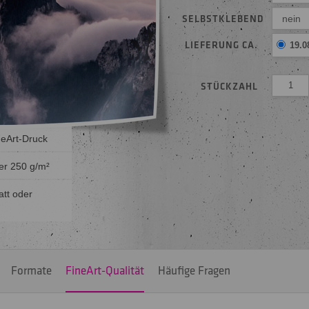
SELBSTKLEBEND
nein
LIEFERUNG CA.
19.0
STÜCKZAHL
neArt-Druck
er 250 g/m²
att oder
Formate
FineArt-Qualität
Häufige Fragen