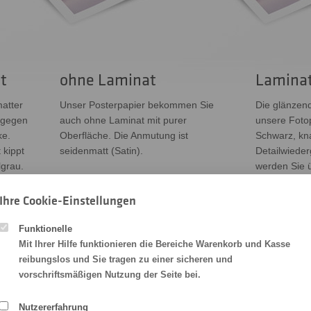
t
ohne Laminat
Laminat
atter
Unser Posterpapier bekommen Sie
Die glänzend
 gegen
auch ohne Laminat mit purer
unsere Fotop
ke.
Oberfläche. Die Anmutung ist
Schwarz, kn
 kippt
seidenmatt (Satin).
Detailwiede
lgrau.
werden Sie 
Ihre Cookie-Einstellungen
Funktionelle
Mit Ihrer Hilfe funktionieren die Bereiche Warenkorb und Kasse
reibungslos und Sie tragen zu einer sicheren und
vorschriftsmäßigen Nutzung der Seite bei.
Nutzererfahrung