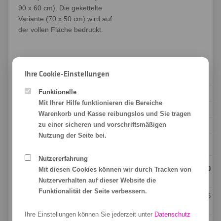
90 x 60 cm). Die gekettelte
Variante (70 x 50 cm) wird auf
der vollen Fläche bedruckt.
Ihre Cookie-Einstellungen
Produktbezeichnung
Fußmatte
Funktionelle
Grundfarbe
weiß
Mit Ihrer Hilfe funktionieren die Bereiche
Oberfläche
Stoffgewebe
Warenkorb und Kasse reibungslos und Sie tragen
zu einer sicheren und vorschriftsmäßigen
Rand
2 cm umlaufender Gummirand
Nutzung der Seite bei.
Rückseite
Rutschfester Gummi
Nutzererfahrung
Größe
60 x 40
75 x 50
90 x 60
Mit diesen Cookies können wir durch Tracken von
cm
cm
cm
Nutzerverhalten auf dieser Website die
Funktionalität der Seite verbessern.
Druckbereich
56 x 36
71 x 46
86 x 56
cm
cm
cm
Ihre Einstellungen können Sie jederzeit unter
Datenschutz