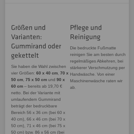
Größen und
Pflege und
Varianten:
Reinigung
Gummirand oder
Die bedruckte Fußmatte
gekettelt
reinigen Sie am besten durch
regelmäßiges Abkehren, bei
Sie haben die Wahl zwischen
stärkerer Verschmutzung per
vier Größen:
60 x 40 cm
,
70 x
Handwäsche. Von einer
50 cm
,
75 x 50 cm
und
90 x
Maschinenwäsche raten wir
60 cm
– bereits ab 19,70 €
ab.
netto. Bei der Variante mit
umlaufendem Gummirand
beträgt der bedruckbare
Bereich 56 x 36 cm (bei 60 x
40 cm), 66 x 46 cm (bei 70 x
50 cm), 71 x 46 cm (bei 75 x
50 cm) bzw. 86 x 56 cm (bei