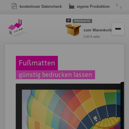
kostenloser Datencheck
eigene Produktion
›
Dr
0
PRODUKTE
zum Warenkorb
0,00 € netto
Fußmatten
günstig bedrucken lassen