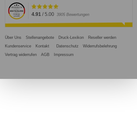
4.91
/
5.00
3905
Bewertungen
Über Uns
Stellenangebote
Druck-Lexikon
Reseller werden
Kundenservice
Kontakt
Datenschutz
Widerrufsbelehrung
Vertrag widerrufen
AGB
Impressum