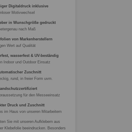
biger Digitaldruck inklusive
nloser Motivwechsel
eber in Wunschgröße gedruckt
metergenau nach Maß
folien von Markenherstellern
egen Wert auf Qualität
rfest, wasserfest & UV-beständig
en Indoor und Outdoor Einsatz
utomatischer Zuschnitt
eckig, rund, in freier Form uvm.
andschutzzertifiziert
oraussetzung für den Messeeinsatz
kter Druck und Zuschnitt
ns im Haus von unseren Mitarbeitern
ten Sie mit unseren Aufklebern aus
r Klebefolie beeindrucken. Besonders