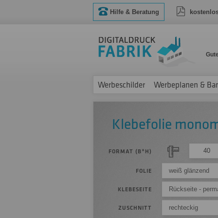
Hilfe & Beratung
kostenlo
Gut
Werbeschilder
Werbeplanen & Ba
Klebefolie mono
FORMAT (B*H)
weiß glänzend
FOLIE
Rückseite - perm
KLEBESEITE
rechteckig
ZUSCHNITT