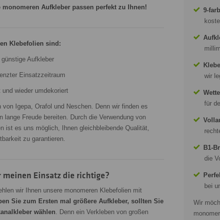
ere monomeren Aufkleber passen perfekt zu Ihnen!
9-far
koste
Aufkl
n Klebefolien sind:
milli
 günstige Aufkleber
Klebe
enzter Einsatzzeitraum
wir l
t und wieder umdekoriert
Wette
für d
von Igepa, Orafol und Neschen. Denn wir finden es
en lange Freude bereiten. Durch die Verwendung von
Volla
n ist es uns möglich, Ihnen gleichbleibende Qualität,
recht
barkeit zu garantieren.
B1-Br
die V
 meinen Einsatz die richtige?
Perfe
bei u
hlen wir Ihnen unsere monomeren Klebefolien mit
ben Sie zum Ersten mal größere Aufkleber, sollten Sie
Wir möch
kanalkleber wählen
. Denn ein Verkleben von großen
monomere