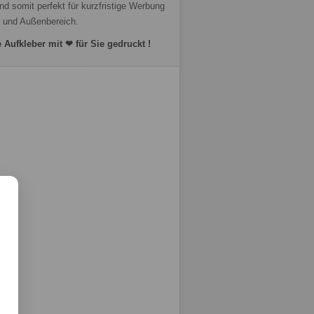
nd somit perfekt für kurzfristige Werbung
- und Außenbereich.
 Aufkleber
m
it ❤ für Sie gedruckt !