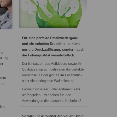
Für eine perfekte Detailwiedergabe
und ein scharfes Druckbild ist nicht
nur die Druckauflösung, sondern auch
und
die Folienqualität verantwortlich.
llung
Der Einsatzort des Aufklebers sowie Ihr
or
Qualitätsanspruch definieren die perfekte
Klebefolie. Leider gibt es im Foliendruck
erem
nicht die eierlegende Wollmilchsau.
auf
Deshalb ist unser Foliensortiment sehr
umfangreich – wir haben für jede
k
Anwendungen die passende Klebefolie!
Herz
So wird Ihr Aufkleber ein voller Erfolg: