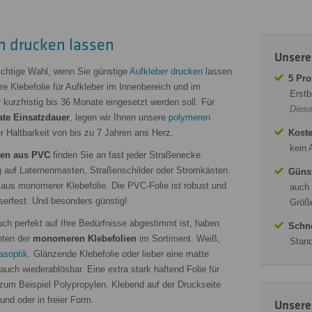
n drucken lassen
Unsere
ichtige Wahl, wenn Sie günstige
Aufkleber drucken
lassen
5 Pro
 Klebefolie für Aufkleber im Innenbereich und im
Erstb
kurzfristig bis 36 Monate eingesetzt werden soll. Für
Diese
te Einsatzdauer
, legen wir Ihnen unsere
polymeren
r Haltbarkeit von bis zu 7 Jahren ans Herz.
Koste
kein 
ien aus PVC
finden Sie an fast jeder Straßenecke.
 auf Laternenmasten, Straßenschilder oder Stromkästen.
Günst
 aus monomerer Klebefolie. Die PVC-Folie ist robust und
auch 
serfest. Und besonders günstig!
Größe
ch perfekt auf Ihre Bedürfnisse abgestimmt ist, haben
Schne
anten der
monomeren Klebefolien
im Sortiment. Weiß,
Stand
lasoptik
. Glänzende Klebefolie oder lieber eine matte
uch wiederablösbar. Eine extra stark haftend Folie für
zum Beispiel Polypropylen. Klebend auf der Druckseite
und oder in freier Form.
Unsere