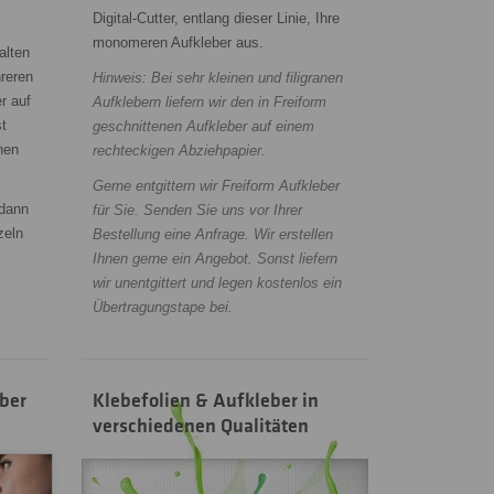
Digital-Cutter, entlang dieser Linie, Ihre
monomeren Aufkleber aus.
alten
reren
Hinweis: Bei sehr kleinen und filigranen
r auf
Aufklebern liefern wir den in Freiform
t
geschnittenen Aufkleber auf einem
nen
rechteckigen Abziehpapier.
Gerne entgittern wir Freiform Aufkleber
 dann
für Sie. Senden Sie uns vor Ihrer
zeln
Bestellung eine Anfrage. Wir erstellen
Ihnen gerne ein Angebot. Sonst liefern
wir unentgittert und legen kostenlos ein
Übertragungstape bei.
eber
Klebefolien & Aufkleber in
verschiedenen Qualitäten