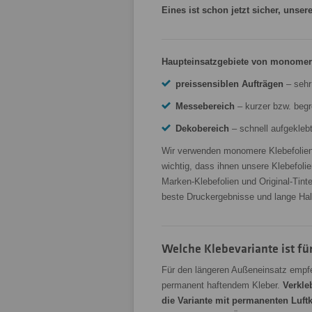
Eines ist schon jetzt sicher, uns
Haupteinsatzgebiete von monomere
preissensiblen Aufträgen
– sehr
Messebereich
– kurzer bzw. begr
Dekobereich
– schnell aufgekleb
Wir verwenden monomere Klebefolien 
wichtig, dass ihnen unsere Klebefoli
Marken-Klebefolien und Original-Tinte
beste Druckergebnisse und lange Halt
Welche Klebevariante ist für
Für den längeren Außeneinsatz empfe
permanent haftendem Kleber.
Verkle
die Variante mit permanenten Luft