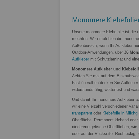
Monomere Klebefolie
Unsere monomere Klebefolie ist die r
möchten. Wir empfehlen die monomere
Außenbereich, wenn Ihr Aufkleber nur 
Outdoor-Anwendungen, über
36 Mona
Aufkleber
mit Schutzlaminat und eine
Monomere Aufkleber und Klebefol
Achten Sie mal auf dem Einkaufsweg
Fast überall entdecken Sie Aufkleber
widerstandsfähig, wetterfest und was
Und damit Ihr monomere Aufkleber au
wir eine Vielzahl verschiedener Vari
transparent
oder
Klebefolie in Milchg
Oberfläche. Permanent klebend oder a
niederenergetische Oberflächen, wie 
oder auf der Rückseite. Rechteckig, r