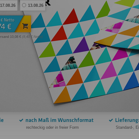
17.08.26
13.08.26
 € Netto
74 €
ersand 10,08 €
(8,40 € Netto)
ie
nach Maß im Wunschformat
Lieferung
rechteckig oder in freier Form
Standard-, E