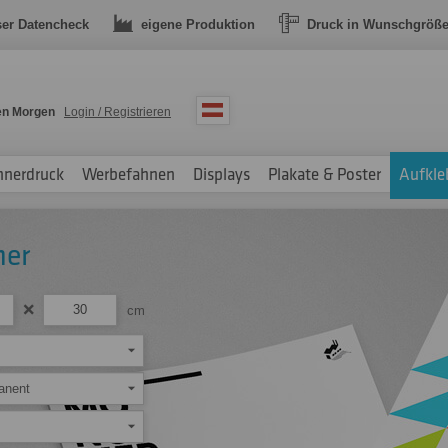
ser Datencheck
eigene Produktion
Druck in Wunschgröß
en Morgen
Login / Registrieren
nnerdruck
Werbefahnen
Displays
Plakate & Poster
Aufkle
mer
cm
anent