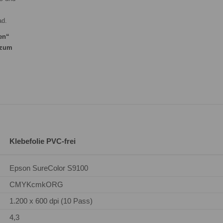
ad.
len“
 zum
Klebefolie PVC-frei
Epson SureColor S9100
CMYKcmkORG
1.200 x 600 dpi (10 Pass)
4,3