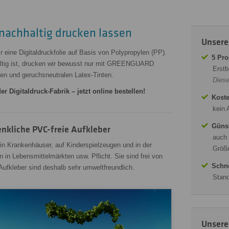
 nachhaltig drucken lassen
Unsere
 eine Digitaldruckfolie auf Basis von Polypropylen (PP).
5 Pro
haltig ist, drucken wir bewusst nur mit GREENGUARD
Erstb
hen und geruchsneutralen Latex-Tinten.
Diese
r Digitaldruck-Fabrik – jetzt online bestellen!
Koste
kein 
Günst
nkliche PVC-freie Aufkleber
auch 
 in Krankenhäuser, auf Kinderspielzeugen und in der
Größe
in Lebensmittelmärkten usw. Pflicht. Sie sind frei von
Schne
ufkleber sind deshalb sehr umweltfreundlich.
Stand
Unsere