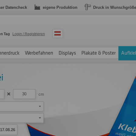
ser Datencheck
eigene Produktion
Druck in Wunschgröß
en Tag
Login / Registrieren
nnerdruck
Werbefahnen
Displays
Plakate & Poster
Aufkle
i
cm
17.08.26