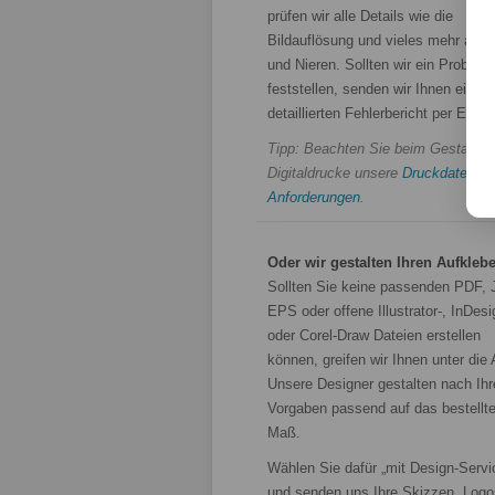
prüfen wir alle Details wie die
Bildauflösung und vieles mehr auf 
und Nieren. Sollten wir ein Problem
feststellen, senden wir Ihnen einen
detaillierten Fehlerbericht per E-Mai
Tipp: Beachten Sie beim Gestalten 
Digitaldrucke unsere
Druckdaten-
Anforderungen
.
Oder wir gestalten Ihren Aufklebe
Sollten Sie keine passenden PDF,
EPS oder offene Illustrator-, InDesi
oder Corel-Draw Dateien erstellen
können, greifen wir Ihnen unter die
Unsere Designer gestalten nach Ihr
Vorgaben passend auf das bestellt
Maß.
Wählen Sie dafür „mit Design-Servi
und senden uns Ihre Skizzen, Logo