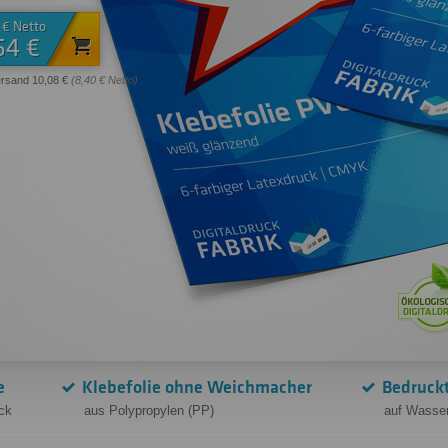
 € Netto
54 €
ersand 10,08 €
(8,40 € Netto)
e
Klebefolie ohne Weichmacher
Bedruckt
ck
aus Polypropylen (PP)
auf Wasser