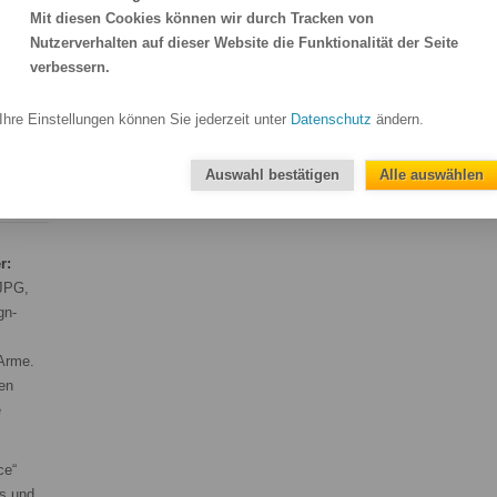
Alle Details, mit welchem Drucksystem,
Mit diesen Cookies können wir durch Tracken von
in welcher Druckauflösung und mit
Herz
Nutzerverhalten auf dieser Website die Funktionalität der Seite
welcher Markenfolie wir Ihre Aufkleber
verbessern.
drucken, finden Sie in unseren
technischen Details am Seitenende.
l.
Ihre Einstellungen können Sie jederzeit unter
Datenschutz
ändern.
Unsere bedruckten Aufkleber können
Ihrer
sich sehen lassen – versprochen!
Auswahl bestätigen
Alle auswählen
r:
 JPG,
gn-
 Arme.
en
e
ce“
s und