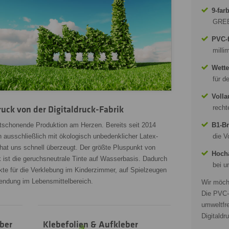
9-far
GREE
PVC-f
milli
Wette
für d
Volla
recht
uck von der Digitaldruck-Fabrik
ltschonende Produktion am Herzen. Bereits seit 2014
B1-Br
n ausschließlich mit ökologisch unbedenklicher Latex-
die V
hat uns schnell überzeugt. Der größte Pluspunkt von
Hocha
 ist die geruchsneutrale Tinte auf Wasserbasis. Dadurch
bei u
kte für die Verklebung im Kinderzimmer, auf Spielzeugen
endung im Lebensmittelbereich.
Wir möcht
Die PVC-f
umweltfr
Digitaldr
eber
Klebefolien & Aufkleber