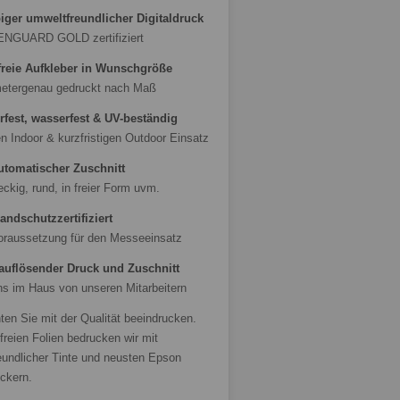
biger umweltfreundlicher Digitaldruck
NGUARD GOLD zertifiziert
reie Aufkleber in Wunschgröße
metergenau gedruckt nach Maß
rfest, wasserfest & UV-beständig
en Indoor & kurzfristigen Outdoor Einsatz
utomatischer Zuschnitt
eckig, rund, in freier Form uvm.
andschutzzertifiziert
oraussetzung für den Messeeinsatz
uflösender Druck und Zuschnitt
ns im Haus von unseren Mitarbeitern
en Sie mit der Qualität beeindrucken.
reien Folien bedrucken wir mit
eundlicher Tinte und neusten Epson
uckern.