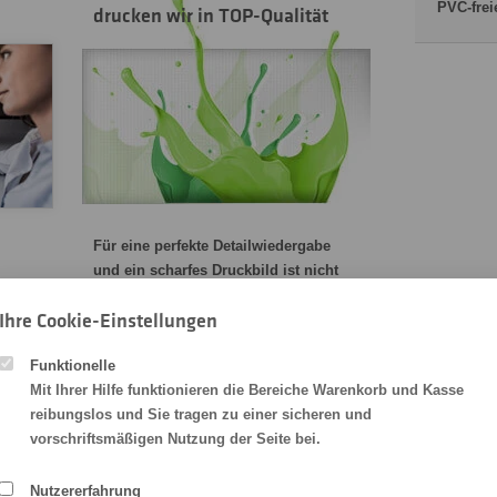
PVC-frei
drucken wir in TOP-Qualität
Für eine perfekte Detailwiedergabe
und ein scharfes Druckbild ist nicht
nur die Druckauflösung, sondern auch
und
Ihre Cookie-Einstellungen
die Folienqualität verantwortlich.
llung
Deshalb drucken wir nur auf Markenfolien
or
Funktionelle
mit gesundheitsunbedenklicher und
Mit Ihrer Hilfe funktionieren die Bereiche Warenkorb und Kasse
umweltfreundlicher Tinten.
reibungslos und Sie tragen zu einer sicheren und
erem
Wir holen wir das Beste aus der Folie
vorschriftsmäßigen Nutzung der Seite bei.
auf
– für Ihren Aufkleber heraus.
k
Nutzererfahrung