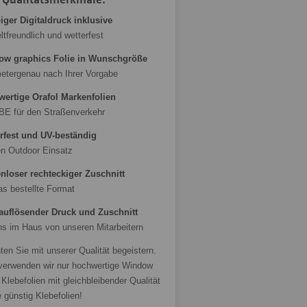
biger Digitaldruck inklusive
tfreundlich und wetterfest
ow graphics Folie in Wunschgröße
metergenau nach Ihrer Vorgabe
ertige Orafol Markenfolien
BE für den Straßenverkehr
rfest und UV-beständig
en Outdoor Einsatz
nloser rechteckiger Zuschnitt
as bestellte Format
uflösender Druck und Zuschnitt
ns im Haus von unseren Mitarbeitern
en Sie mit unserer Qualität begeistern.
verwenden wir nur hochwertige Window
Klebefolien mit gleichbleibender Qualität
 günstig Klebefolien!