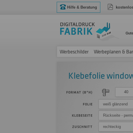
Hilfe & Beratung
kostenlo
Gut
Werbeschilder
Werbeplanen & Ba
Klebefolie windo
FORMAT (B*H)
weiß glänzend
FOLIE
Rückseite - perm
KLEBESEITE
rechteckig
ZUSCHNITT