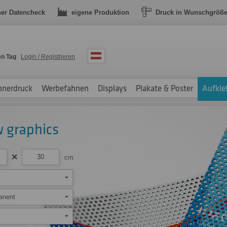
ser Datencheck
eigene Produktion
Druck in Wunschgröß
en Tag
Login / Registrieren
nnerdruck
Werbefahnen
Displays
Plakate & Poster
Aufkle
w graphics
cm
anent