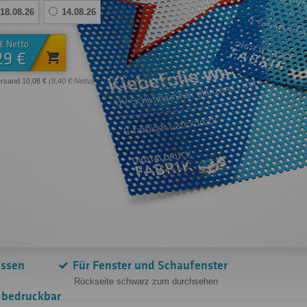
18.08.26
14.08.26
 € Netto
29 €
ersand 10,08 €
(8,40 € Netto)
assen
Für Fenster und Schaufenster
Rückseite schwarz zum durchsehen
 bedruckbar