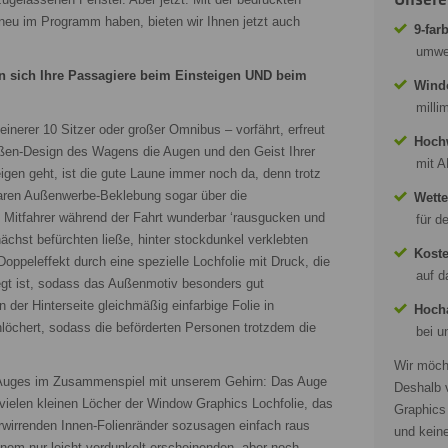
neu im Programm haben, bieten wir Ihnen jetzt auch
9-far
umwel
n sich Ihre Passagiere beim Einsteigen UND beim
Wind
milli
inerer 10 Sitzer oder großer Omnibus – vorfährt, erfreut
Hochw
ußen-Design des Wagens die Augen und den Geist Ihrer
mit A
gen geht, ist die gute Laune immer noch da, denn trotz
baren Außenwerbe-Beklebung sogar über die
Wette
 Mitfahrer während der Fahrt wunderbar ‘rausgucken und
für d
nächst befürchten ließe, hinter stockdunkel verklebten
Koste
Doppeleffekt durch eine spezielle Lochfolie mit Druck, die
auf d
legt ist, sodass das Außenmotiv besonders gut
 der Hinterseite gleichmäßig einfarbige Folie in
Hocha
löchert, sodass die beförderten Personen trotzdem die
bei u
Wir möcht
 Auges im Zusammenspiel mit unserem Gehirn: Das Auge
Deshalb 
vielen kleinen Löcher der Window Graphics Lochfolie, das
Graphics 
rwirrenden Innen-Folienränder sozusagen einfach raus
und keine
einem nur leicht verdunkelt erscheinenden, aber noch