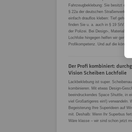
Fahrzeugbeklebung: Sie besitzt ein
§ 22a der deutschen Straßenverkehr-
einfach drauflos kleben: Tief gehen
finden Sie u. a. auch in § 19 StVZO
der Polizei. Bei Design-, Material- 
Lochfolie hingegen helfen wir gern wei
Profikompetenz. Und auf die können 
Der Profi kombiniert: durc
Vision Scheiben Lochfolie
Lackbeklebung ist super. Scheibenau
kombinieren. Mit etwas Design-Geschi
beeindruckendes Space Shuttle, in ei
viel Großartigeres ein!) verwandeln. W
Begeisterung Ihre Superideen auf Win
mit. Deshalb: Wenn Ihr Superbus fer
Wäre klasse – wir sind schon jetzt 