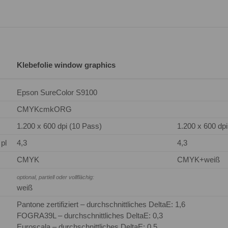
Klebefolie window graphics
Epson SureColor S9100
CMYKcmkORG
1.200 x 600 dpi (10 Pass)
1.200 x 600 dp
pl
4,3
4,3
CMYK
CMYK+weiß
optional, partiell oder vollflächig:
weiß
Pantone zertifiziert – durchschnittliches DeltaE: 1,6
FOGRA39L – durchschnittliches DeltaE: 0,3
Euroscala – durchschnittliches DeltaE: 0,5