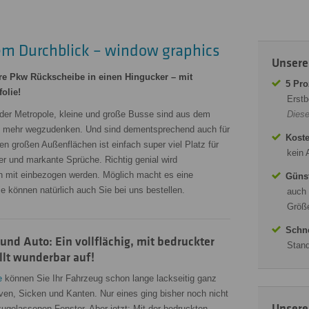
lem Durchblick – window graphics
Unsere
re Pkw Rückscheibe in einen Hingucker – mit
5 Pro
olie!
Erstb
oder Metropole, kleine und große Busse sind aus dem
Diese
t mehr wegzudenken. Und sind dementsprechend auch für
Koste
n großen Außenflächen ist einfach super viel Platz für
kein 
der und markante Sprüche. Richtig genial wird
 mit einbezogen werden. Möglich macht es eine
Günst
ie können natürlich auch Sie bei uns bestellen.
auch 
Größe
Schne
nd Auto: Ein vollflächig, mit bedruckter
Stand
llt wunderbar auf!
e
können Sie Ihr Fahrzeug schon lange lackseitig ganz
en, Sicken und Kanten. Nur eines ging bisher noch nicht
Unsere
 zugelassenen Fenster. Aber jetzt: Mit der bedruckten