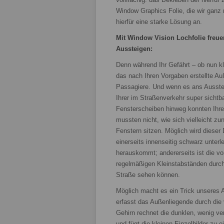
Window Graphics Folie, die wir ganz 
hierfür eine starke Lösung an.
Mit Window Vision Lochfolie freue
Aussteigen:
Denn während Ihr Gefährt – ob nun kle
das nach Ihren Vorgaben erstellte A
Passagiere. Und wenn es ans Ausstei
Ihrer im Straßenverkehr super sicht
Fensterscheiben hinweg konnten Ihre
mussten nicht, wie sich vielleicht zu
Fenstern sitzen. Möglich wird dieser 
einerseits innenseitig schwarz unter
herauskommt; andererseits ist die von
regelmäßigen Kleinstabständen durch
Straße sehen können.
Möglich macht es ein Trick unseres
erfasst das Außenliegende durch die 
Gehirn rechnet die dunklen, wenig ve
und fügt die kleinen Einzelbilder zu 