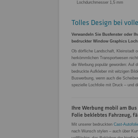
Lochdurchmesser 1,5 mm
Tolles Design bei vol
Verwandeln Sie Busfenster oder Ih
bedruckter Window Graphics Lochf
Ob dörfliche Landschaft, Kleinstadt 
herkömmlichen Transportwesen nich
die Werbung populär geworden: Auf de
bedruckte Aufkleber mit witzigen Bil
Buswerbung, wenn auch die Scheiben
spezielle Lochfolie mit Druck – und d
Ihre Werbung mobil am Bus u
Folie beklebtes Fahrzeug, fä
Mit unserer bedruckten
Cast-Autofoli
nach Wunsch stylen – auch über Kurv
vollflächig: das Bekleben der hierfür