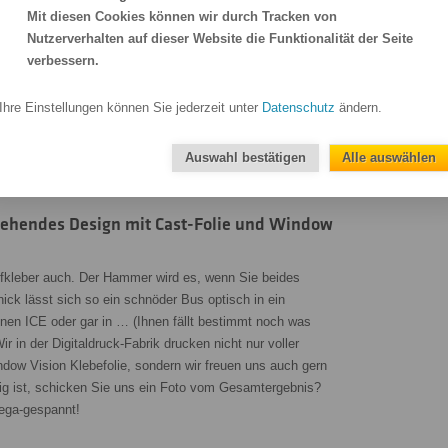
Mit diesen Cookies können wir durch Tracken von
e deutsche allgemeine Bauartgenehmigung (ABG) nach
Nutzerverhalten auf dieser Website die Funktionalität der Seite
Zulassungsordnung (StVZO). Dennoch sollten Sie nicht
verbessern.
de Informationen zu den Regeln für Fahrzeugbeklebung
 und bei der zuständigen TÜV- oder DEKRA-Prüfstelle oder
und Verarbeitungsfragen zu unseren Window Graphics
Ihre Einstellungen können Sie jederzeit unter
Datenschutz
ändern.
ter – das ist schließlich unsere Digitaldruck-Fabrik
Sie sich verlassen!
Auswahl bestätigen
Alle auswählen
hgehendes Design mit Cast-Folie und Window
fkleber auch. Der Hammer wird es, wenn Sie beides
ck lässt sich so ein schnöder Bus optisch in ein
nen ICE oder gar in … (Ihnen fällt bestimmt noch was
ir in der Digitaldruck-Fabrik drucken nicht nur voller
dow Vision Klebefolie, sondern wir freuen uns auch gern
tig ist, schicken Sie uns ein Foto vom Gesamtergebnis?
mega-gespannt!