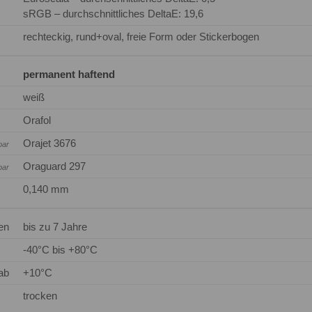
sRGB – durchschnittliches DeltaE: 19,6
rechteckig, rund+oval, freie Form oder Stickerbogen
permanent haftend
weiß
Orafol
Orajet 3676
bar
Oraguard 297
bar
0,140 mm
en
bis zu 7 Jahre
-40°C bis +80°C
ab
+10°C
trocken