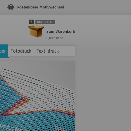
e
kostenloser Motivwechsel
0
PRODUKTE
zum Warenkorb
0,00 € netto
ber
Fotodruck
Textildruck