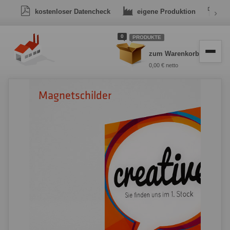
kostenloser Datencheck
eigene Produktion
›
Dr
0
PRODUKTE
zum Warenkorb
0,00 € netto
Magnetschilder