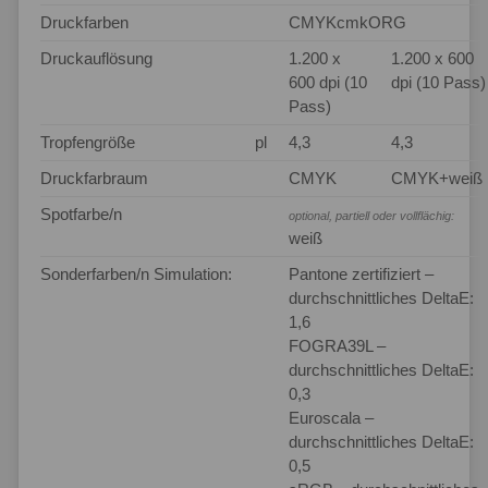
Druckfarben
CMYKcmkORG
Druckauflösung
1.200 x
1.200 x 600
600 dpi (10
dpi (10 Pass)
Pass)
Tropfengröße
pl
4,3
4,3
Druckfarbraum
CMYK
CMYK+weiß
Spotfarbe/n
optional, partiell oder vollflächig:
weiß
Sonderfarben/n Simulation:
Pantone zertifiziert –
durchschnittliches DeltaE:
1,6
FOGRA39L –
durchschnittliches DeltaE:
0,3
Euroscala –
durchschnittliches DeltaE:
0,5