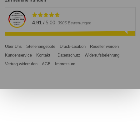
Zufriedene Kunden
4.91
/
5.00
3905
Bewertungen
Über Uns
Stellenangebote
Druck-Lexikon
Reseller werden
Kundenservice
Kontakt
Datenschutz
Widerrufsbelehrung
Vertrag widerrufen
AGB
Impressum