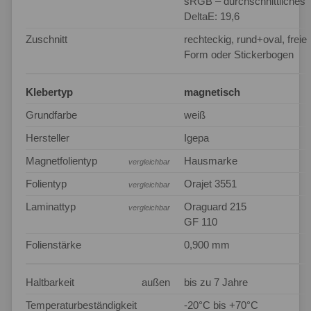
sRGB – durchschnittliches
DeltaE: 19,6
Zuschnitt
rechteckig, rund+oval, freie
Form oder Stickerbogen
Klebertyp
magnetisch
Grundfarbe
weiß
Hersteller
Igepa
Magnetfolientyp
Hausmarke
vergleichbar
Folientyp
Orajet 3551
vergleichbar
Laminattyp
Oraguard 215
vergleichbar
GF 110
Folienstärke
0,900 mm
Haltbarkeit
außen
bis zu 7 Jahre
Temperaturbeständigkeit
-20°C bis +70°C