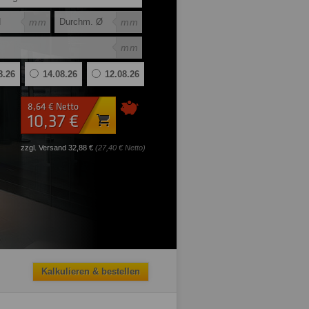
mm
mm
mm
8.26
14.08.26
12.08.26
8,64 € Netto
10,37 €
zzgl. Versand 32,88 €
(27,40 € Netto)
Kalkulieren & bestellen