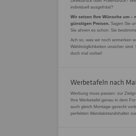
Direktdruck oder Foliendruck? We
individuell ausgefräst?
Wir setzen Ihre Wünsche um – m
günstigen Preisen.
Sagen Sie uns
Sie ahnen es schon: Sie bestimmen
Ach so, was wir noch anmerken woll
Wahlmöglichkeiten unsicher sind.
doch mal vorbei!
Werbetafeln nach Maß:
Werbung muss passen: zur Zielgru
Ihre Werbetafel genau in dem Form
auch gleich Montage-gerecht vor
perfekten Wandabstandshalter zur