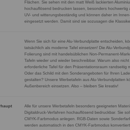
Flächen. Sie sehen mit den matt Weiß lackierten Alumini
hochauflösend bedrucken lassen, besonders hochwertig a
UV- und witterungsbeständig und können daher im Innen
eingesetzt werden. Damit sind sie sozusagen die Klassik
Wenn Sie sich für eine Alu-Verbundplatte entscheiden, kö
tatsächlich als moderne Tafel einsetzen! Die Alu-Verbund
Folierung sind mit handelsüblichen Non-Permanent-Marke
Tafeln wieder und wieder beschreibbar. Warum also nicht 
erforderliche Tafel für den Präsentationsraum randseitig
Oder das Schild mit den Sonderangeboten für Ihren Lade
gestalten? Unsere Werbetafeln aus Alu-Verbundplatten k
Außenbereich einsetzen. Also – bleiben Sie kreativ!
rhaupt
Alle für unsere Werbetafeln besonders geeigneten Materi
Digitaldruck-Verfahren hochauflösend bedruckbar. Sie sol
CMYK-Farbmodus anlegen. RGB-Daten sowie Sonderfarb
werden automatisch in den CMYK-Farbmodus konvertiert. 