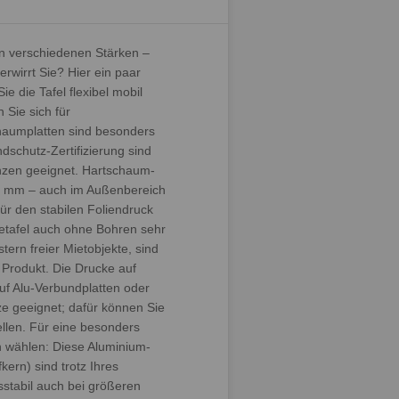
in verschiedenen Stärken –
rwirrt Sie? Hier ein paar
e die Tafel flexibel mobil
 Sie sich für
haumplatten sind besonders
ndschutz-Zertifizierung sind
nzen geeignet. Hartschaum-
b 4 mm – auch im Außenbereich
ür den stabilen Foliendruck
etafel auch ohne Bohren sehr
tern freier Mietobjekte, sind
 Produkt. Die Drucke auf
uf Alu-Verbundplatten oder
ze geeignet; dafür können Sie
ellen. Für eine besonders
en wählen: Diese Aluminium-
kern) sind trotz Ihres
stabil auch bei größeren