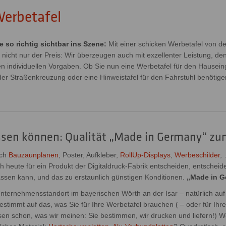
 Werbetafel
 so richtig sichtbar ins Szene:
Mit einer schicken Werbetafel von der
t nicht nur der Preis: Wir überzeugen auch mit exzellenter Leistung, de
 individuellen Vorgaben. Ob Sie nun eine Werbetafel für den Hausei
der Straßenkreuzung oder eine Hinweistafel für den Fahrstuhl benötig
ssen können: Qualität „Made in Germany“ zum
uch
Bauzaunplanen
, Poster, Aufkleber,
RollUp-Displays
,
Werbeschilder
,
 heute für ein Produkt der Digitaldruck-Fabrik entscheiden, entscheide
 lassen kann, und das zu erstaunlich günstigen Konditionen.
„Made in G
nternehmensstandort im bayerischen Wörth an der Isar – natürlich 
estimmt auf das, was Sie für Ihre Werbetafel brauchen ( – oder für Ihr
sen schon, was wir meinen: Sie bestimmen, wir drucken und liefern!) 