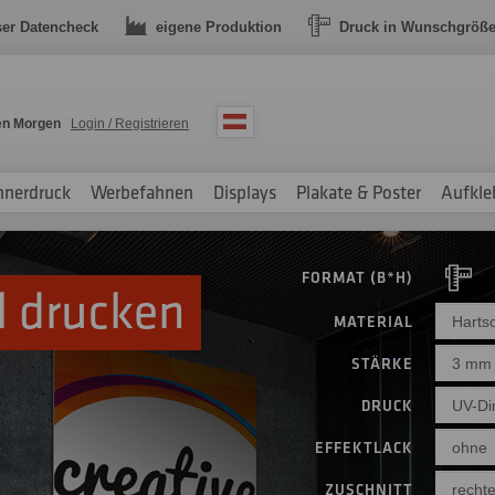
ser Datencheck
eigene Produktion
Druck in Wunschgröß
en Morgen
Login / Registrieren
nnerdruck
Werbefahnen
Displays
Plakate & Poster
Aufkle
FORMAT (B*H)
l drucken
MATERIAL
Harts
STÄRKE
3 mm
DRUCK
UV-Dir
EFFEKTLACK
ohne
ZUSCHNITT
rechte