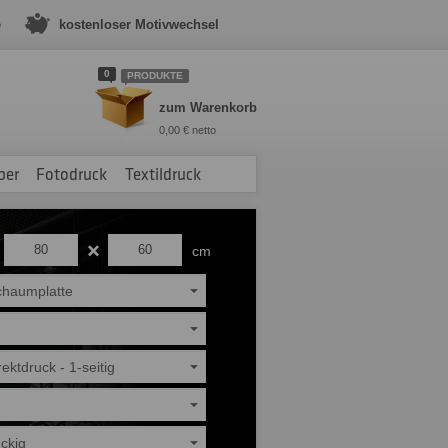
e
kostenloser Motivwechsel
0
PRODUKTE
zum Warenkorb
0,00 € netto
ber
Fotodruck
Textildruck
cm
chaumplatte
ektdruck - 1-seitig
ckig