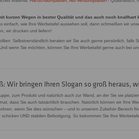
lches Material:
Hartschaumplatten
,
Alu-Verbundplatten
? Quadratisch, r
it kurzen Wegen in bester Qualität und das auch noch knallhart k
 einfach, wie Ihre Werbetafel aussehen soll, dann schmeißen wir uns
, wir drucken und liefern!
ten: Selbstverständlich beraten wir Sie auch gerne persönlich, falls Sie
 Und wenn Sie möchten, können Sie Ihre Werbetafel gerne auch bei u
 Wir bringen Ihren Slogan so groß heraus, wi
ppe, zum Produkt und natürlich auch zur Wand, an der Sie sie platzi
at, dass Sie auch tatsächlich brauchen. Natürlich können wir Ihre Werb
bohren, wenn Sie dies wünschen – und in unserem Zubehör-Bereich fin
 schicken UND stabilen Befestigung. So bekommen Sie Ihre Werbetafel