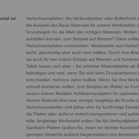
rial ist
Hartschaumplatten, Alu-Verbundplatten oder Butlerfinish 
die Auswahl des Basis-Materials für unsere Werbetafeln ve
Grundregeln für die Wahl des richtigen Materials: Wollen Si
aufstellen können, zum Beispiel auf Messen? Dann sollten
Hartschaumplatten entscheiden: Werbetafeln aus Hartsc
leicht, gleichzeitig aber auch sehr haltbar. Durch Ihre Bra
sie auch für den Indoor-Einsatz auf Messen und Konfere
Tafeln lassen sich aber – bei erhöhter Materialstärke a
befestigen und sind, wenn Sie sich beim Druckverfahren f
entscheiden, mehrere Jahre haltbar. Wenn Sie Ihre Werb
schnell montieren wollen, zum Beispiel als Makler an Fens
unsere extrem flexiblen Hohlkammerplatten Ihr optimales
diesem Material sind zwar weniger langlebig als Drucke a
Hartschaumplatten und daher eher für kurzfristige Einsät
die Platten aber äußerst einfach transportieren und aufst
edle, langlebige Werbetafel sollten Sie Alu-Verbundplatt
Sandwich-Platten (außen Alu, innen ein leichter Kunststoff
geringen Gewichts äußerst biegeresistent und dimensions