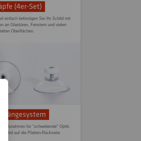
pfe (4er-Set)
d einfach befestigen Sie Ihr Schild mit
n an Glastüren, Fenstern und vielen
latten Oberflächen.
ufhängesystem
rer Alurahmen für "schwebende" Optik.
n wird auf die Platten-Rückseite
t.