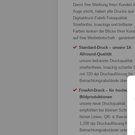
Damit Ihre Werbung Ihren Kunden i
Auge sticht, haben alle Drucke aus
Digitaldruck-Fabrik Fotoqualität.
Streifenfrei, knackige und brillante
Farben lenken die Blicke Ihrer Kun
auf Ihre Werbebotschaft - garantiert
Standard-Druck – unsere 1A
Allround-Qualität
unsere bekannte Druckqualität:
streifenfreier, knackig scharfer
mit 720 dpi Druckauflösung für
Betrachtungsabstände über 40
FineArt-Druck – für hochwerti
Bildproduktionen
unsere neue Druckqualität:
empfohlen bei kleinen Schriften
feinen Linien, QR- & Barcodes 
1.200 dpi Druckauflösung für
Betrachtungsabstände unter 40