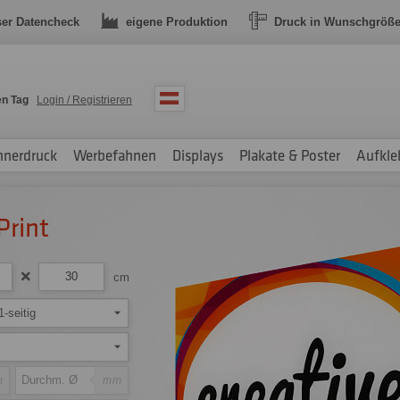
ser Datencheck
eigene Produktion
Druck in Wunschgröß
en Tag
Login / Registrieren
nnerdruck
Werbefahnen
Displays
Plakate & Poster
Aufkle
Print
cm
1-seitig
m
mm