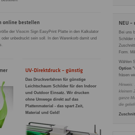
h online bestellen
NEU – 
röße der Visocm Sign EasyPrint Platte in den Kalkulator
Bei uns 
t oder unbedruckt sein soll. In den Warenkorb damit und
Schilder
s.
Zuschnitt
Form. Mi
Wählen S
Option "
mmer
UV-Direktdruck – günstig
fräsen wi
Das Druckverfahren für günstige
Hinweis:
Leichtschaum Schilder für den Indoor
kleinem Z
und Outdoor Einsatz. Wir drucken
ganze Mut
ohne Umwege direkt auf das
die gelie
Plattenmaterial - das spart Zeit,
Material und Geld!
Zuschnit