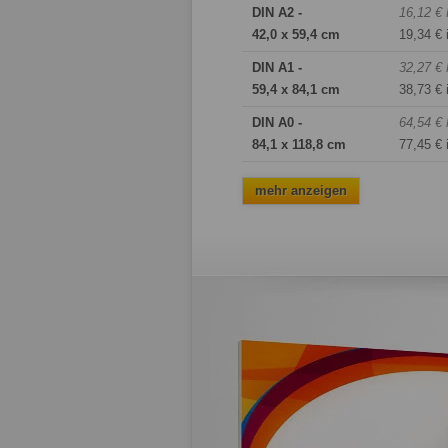
DIN A2 -
16,12 € 
42,0 x 59,4 cm
19,34 € 
DIN A1 -
32,27 € 
59,4 x 84,1 cm
38,73 € 
DIN A0 -
64,54 € 
84,1 x 118,8 cm
77,45 € 
mehr anzeigen