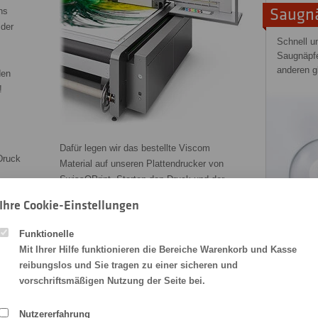
Saugnä
ns
 der
Schnell un
Saugnäpfe
anderen g
den
!
Dafür legen wir das bestellte Viscom
 Druck
Material auf unseren Plattendrucker von
SwissQPrint. Starten den Druck und der
 cm
Druckschlitten mit den Druckköpfen
Ihre Cookie-Einstellungen
bewegt sich über die Viscom Sign
ge
EasyPrint Platte. Die umweltfreundliche
Funktionelle
UV-Tinte härtet unter UV-Lampen aus
Mit Ihrer Hilfe funktionieren die Bereiche Warenkorb und Kasse
Alu-A
und ist sofort trocken. Abnehmen – fertig!
,
reibungslos und Sie tragen zu einer sicheren und
mit
Wetterfest und UV-beständig
vorschriftsmäßigen Nutzung der Seite bei.
Unsichtba
bis zu 3 Jahre im Außenbereich
Der Rahme
 cm
aufgekleb
Nutzererfahrung