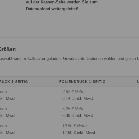
auf der Kassen-Seite werden Sie zum
Datenupload weitergeleitet!
-Größen
Auswahl wird im Kalkualtor geladen. Gewünschte Optionen wählen und gleich b
RUCK 1-SEITIG
FOLIENDRUCK 1-SEITIG
etto
2,62 € Netto
nkl. Mwst.
3,14 € inkl. Mwst.
etto
5,25 € Netto
nkl. Mwst.
6,30 € inkl. Mwst.
etto
10,50 € Netto
nkl. Mwst.
12,60 € inkl. Mwst.