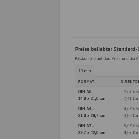
Preise beliebter Standard
Klicken Sie auf den Preis und die 
10 mm
FORMAT
DIREKTD
DIN A5 -
2,01 € N
14,8 x 21,0 cm
2,41 € i
DIN A4 -
4,03 € N
21,0 x 29,7 cm
4,83 € i
DIN A3 -
8,06 € N
29,7 x 42,0 cm
9,67 € i