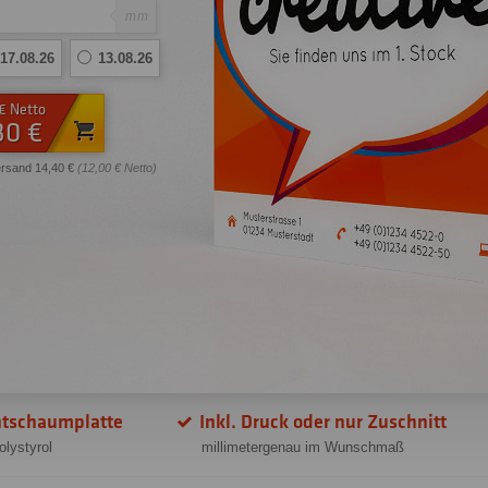
mm
17.08.26
13.08.26
 € Netto
30 €
ersand 14,40 €
(12,00 € Netto)
chtschaumplatte
Inkl. Druck oder nur Zuschnitt
lystyrol
millimetergenau im Wunschmaß