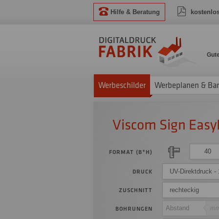
Hilfe & Beratung
kostenlo
Gut
Werbeschilder
Werbeplanen & Ba
Viscom Sign Easy
FORMAT (B*H)
UV-Direktdruck - 
DRUCK
rechteckig
ZUSCHNITT
m
BOHRUNGEN