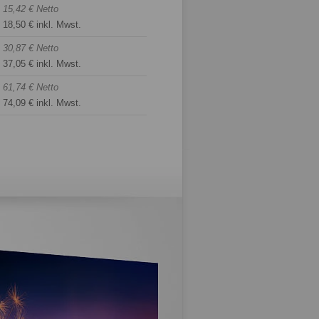
15,42 € Netto
18,50 € inkl. Mwst.
30,87 € Netto
37,05 € inkl. Mwst.
61,74 € Netto
74,09 € inkl. Mwst.