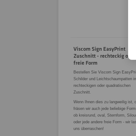
Viscom Sign EasyPrint
Zuschnitt - rechteckig oder
freie Form
Bestellen Sie Viscom Sign EasyPri
Schilder und Leichtschaumpatten i
rechteckigen oder quadratischen
Zuschnitt.
Wenn Ihnen dies zu langweilig ist, 
fräsen wir auch jede beliebige Form
ob kreisrund, oval, Sternform, Silou
oder jede andere freie Form - wir l
uns überraschen!