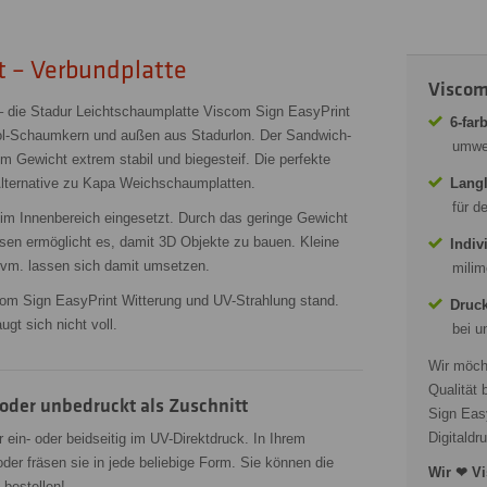
t – Verbundplatte
Viscom
– die Stadur Leichtschaumplatte Viscom Sign EasyPrint
6-far
ol-Schaumkern und außen aus Stadurlon. Der Sandwich-
umwel
em Gewicht extrem stabil und biegesteif. Die perfekte
Alternative zu Kapa Weichschaumplatten.
Langl
für d
 im Innenbereich eingesetzt. Durch das geringe Gewicht
räsen ermöglicht es, damit 3D Objekte zu bauen. Kleine
Indiv
r uvm. lassen sich damit umsetzen.
milim
om Sign EasyPrint Witterung und UV-Strahlung stand.
Druck
gt sich nicht voll.
bei u
Wir möch
Qualität 
der unbedruckt als Zuschnitt
Sign Eas
Digitaldr
ein- oder beidseitig im UV-Direktdruck. In Ihrem
er fräsen sie in jede beliebige Form. Sie können die
Wir ❤ Vi
 bestellen!