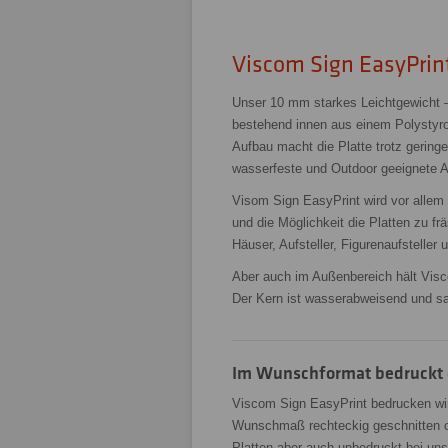
Viscom Sign EasyPrin
Unser 10 mm starkes Leichtgewicht 
bestehend innen aus einem Polystyr
Aufbau macht die Platte trotz gering
wasserfeste und Outdoor geeignete 
Visom Sign EasyPrint wird vor allem
und die Möglichkeit die Platten zu f
Häuser, Aufsteller, Figurenaufstelle
Aber auch im Außenbereich hält Visc
Der Kern ist wasserabweisend und sau
Im Wunschformat bedruckt o
Viscom Sign EasyPrint bedrucken wir 
Wunschmaß rechteckig geschnitten od
Platten aber auch unbedruckt bei uns