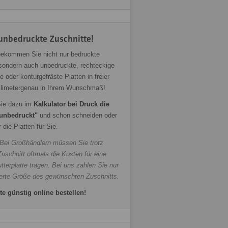
unbedruckte Zuschnitte!
bekommen Sie nicht nur bedruckte
 sondern auch unbedruckte, rechteckige
e oder konturgefräste Platten in freier
llimetergenau in Ihrem Wunschmaß!
ie dazu im
Kalkulator bei Druck die
unbedruckt"
und schon schneiden oder
r die Platten für Sie.
 Bei Großhändlern müssen Sie trotz
uschnitt oftmals die Kosten für eine
terplatte tragen. Bei uns zahlen Sie nur
ferte Größe des gewünschten Zuschnitts.
te günstig online bestellen!