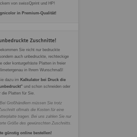
uckern von swissQprint und HP!
gnicolor in Premium-Qualität!
unbedruckte Zuschnitte!
bekommen Sie nicht nur bedruckte
 sondern auch unbedruckte, rechteckige
e oder konturgefräste Platten in freier
llimetergenau in Ihrem Wunschmaß!
ie dazu im
Kalkulator bei Druck die
unbedruckt"
und schon schneiden oder
r die Platten für Sie.
 Bei Großhändlern müssen Sie trotz
uschnitt oftmals die Kosten für eine
terplatte tragen. Bei uns zahlen Sie nur
ferte Größe des gewünschten Zuschnitts.
te günstig online bestellen!