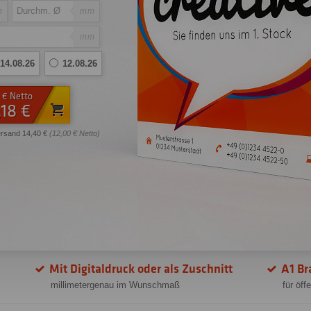
m
mm
mm
14.08.26
12.08.26
 € Netto
,18 €
ersand 14,40 €
(12,00 € Netto)
Mit Digitaldruck oder als Zuschnitt
A1 Br
millimetergenau im Wunschmaß
für öf