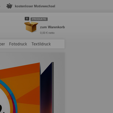
e
kostenloser Motivwechsel
0
PRODUKTE
zum Warenkorb
0,00 € netto
ber
Fotodruck
Textildruck