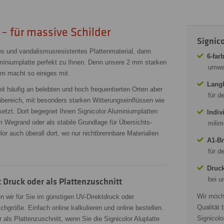
– für massive Schilder
Signic
es und vandalismusresistentes Plattenmaterial, dann
6-far
uminiumplatte perfekt zu Ihnen. Denn unsere 2 mm starken
umwel
um macht so einiges mit.
Langl
it häufig an belebten und hoch frequentierten Orten aber
für d
ereich, mit besonders starken Witterungseinflüssen wie
tzt. Dort begegnet Ihnen Signicolor Aluminiumplatten
Indiv
 Wegrand oder als stabile Grundlage für Übersichts-
milim
or auch überall dort, wo nur nichtbrennbare Materialien
A1-Br
für d
Druck
bei u
t Druck oder als Plattenzuschnitt
Wir möch
n wir für Sie im günstigen UV-Direktdruck oder
Qualität 
chgröße. Einfach online kalkulieren und online bestellen.
Signicolo
 als Plattenzuschnitt, wenn Sie die Signicolor Aluplatte