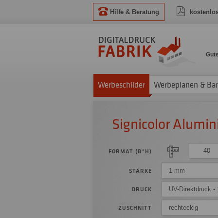
Hilfe & Beratung
kostenlo
Gut
Werbeschilder
Werbeplanen & Ba
Signicolor Alumi
FORMAT (B*H)
1 mm
STÄRKE
UV-Direktdruck - 
DRUCK
rechteckig
ZUSCHNITT