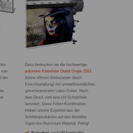
olor
Dazu bedrucken wir die hochwertige,
r von
polymere Klebefolie Orafol Orajet 3551
d der
(keine offenen Kleberänder durch
n
Einschrumpfung) mit umweltfreundlichen,
te.
geruchsneutralen Latex-Tinten. Nach
tet
dem Druck wird eine UV-Schutzfolie
laminiert. Diese Folien-Kombination
kleben unsere Experten aus der
Schilderproduktion auf das bestellte
Signicolor Aluminium Material. Fertig!
Wetterfest und UV-beständig