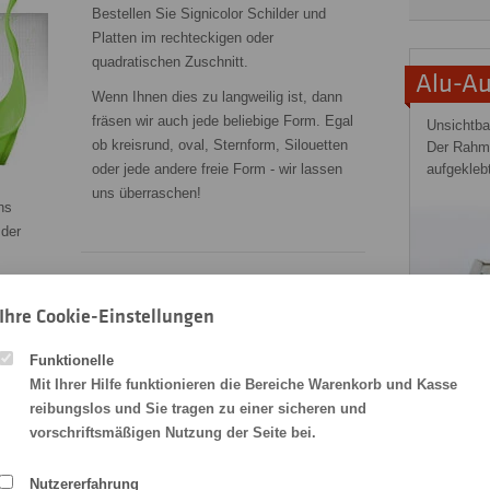
Bestellen Sie Signicolor Schilder und
Platten im rechteckigen oder
quadratischen Zuschnitt.
Alu-A
Wenn Ihnen dies zu langweilig ist, dann
fräsen wir auch jede beliebige Form. Egal
Unsichtba
ob kreisrund, oval, Sternform, Silouetten
Der Rahme
oder jede andere freie Form - wir lassen
aufgekleb
uns überraschen!
ns
 der
Druckdaten - eigene oder mit
den
Ihre Cookie-Einstellungen
Design-Service
!
Sie übertragen im Anschluß an Ihre
Funktionelle
Bestellung per Datenupload Ihre selbst
Mit Ihrer Hilfe funktionieren die Bereiche Warenkorb und Kasse
gestalteten
Druckdaten
- wählen Sie
reibungslos und Sie tragen zu einer sicheren und
dazu "eigene Druckdaten" im Kalkulator
vorschriftsmäßigen Nutzung der Seite bei.
 Druck
oder beauftragen uns mit der Gestaltung
Ihrer Signicolor-Platte.
 cm
Nutzererfahrung