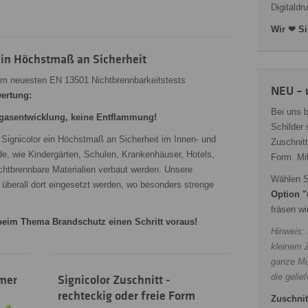
Digitaldr
Wir ❤ Si
 ein Höchstmaß an Sicherheit
em neuesten EN 13501 Nichtbrennbarkeitstests
NEU – 
wertung:
Bei uns 
hgasentwicklung, keine Entflammung!
Schilder
 Signicolor ein Höchstmaß an Sicherheit im Innen- und
Zuschnitt
e, wie Kindergärten, Schulen, Krankenhäuser, Hotels,
Form. Mi
chtbrennbare Materialien verbaut werden. Unsere
Wählen S
 überall dort eingesetzt werden, wo besonders strenge
Option "
fräsen wi
 beim Thema Brandschutz einen Schritt voraus!
Hinweis:
kleinem Z
ganze Mut
die gelie
mmer
Signicolor Zuschnitt -
rechteckig oder freie Form
Zuschnit