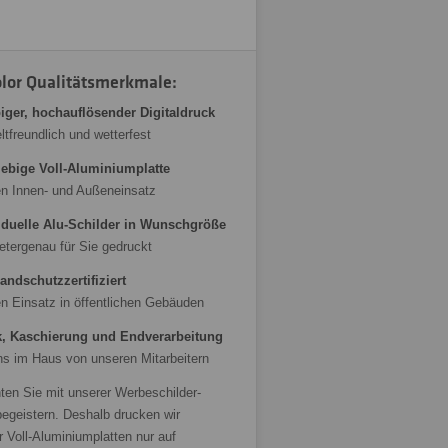
olor Qualitätsmerkmale:
biger, hochauflösender Digitaldruck
tfreundlich und wetterfest
ebige Voll-Aluminiumplatte
en Innen- und Außeneinsatz
iduelle Alu-Schilder in Wunschgröße
etergenau für Sie gedruckt
andschutzzertifiziert
en Einsatz in öffentlichen Gebäuden
, Kaschierung und Endverarbeitung
ns im Haus von unseren Mitarbeitern
ten Sie mit unserer Werbeschilder-
begeistern. Deshalb drucken wir
r Voll-Aluminiumplatten nur auf