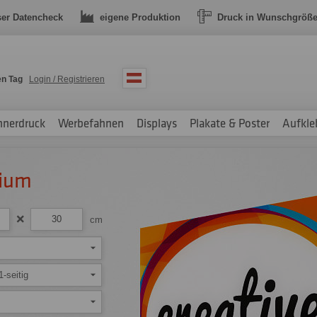
ser Datencheck
eigene Produktion
Druck in Wunschgröß
en Tag
Login / Registrieren
nnerdruck
Werbefahnen
Displays
Plakate & Poster
Aufkle
nium
cm
1-seitig