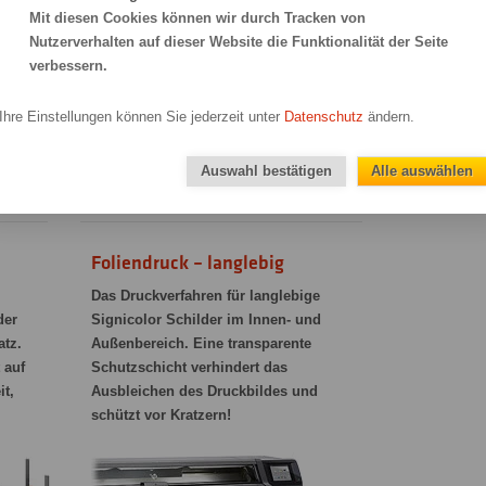
Dafür wählen Sie "mit Design-Service"
Mit diesen Cookies können wir durch Tracken von
ge
und senden uns Ihre Skizzen, Logos und
Nutzerverhalten auf dieser Website die Funktionalität der Seite
Infos bequem über unseren Datenupload.
verbessern.
,
Info: Nach Klick auf "jetzt bestellen"
Ihre Einstellungen können Sie jederzeit unter
Datenschutz
ändern.
mit
auf der Kassen-Seite werden Sie zum
Datenupload weitergeleitet!
 cm
Auswahl bestätigen
Alle auswählen
Foliendruck – langlebig
Das Druckverfahren für langlebige
der
Signicolor Schilder im Innen- und
atz.
Außenbereich. Eine transparente
 auf
Schutzschicht verhindert das
it,
Ausbleichen des Druckbildes und
schützt vor Kratzern!