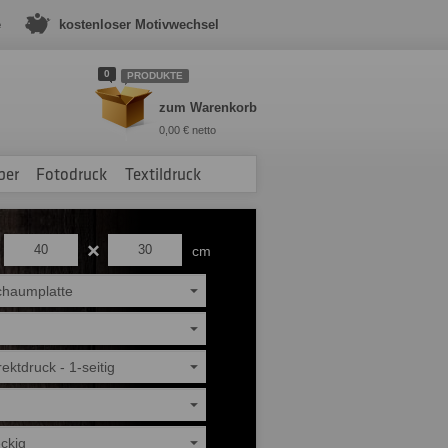
e
kostenloser Motivwechsel
0
PRODUKTE
zum Warenkorb
0,00 € netto
ber
Fotodruck
Textildruck
cm
chaumplatte
ektdruck - 1-seitig
ckig