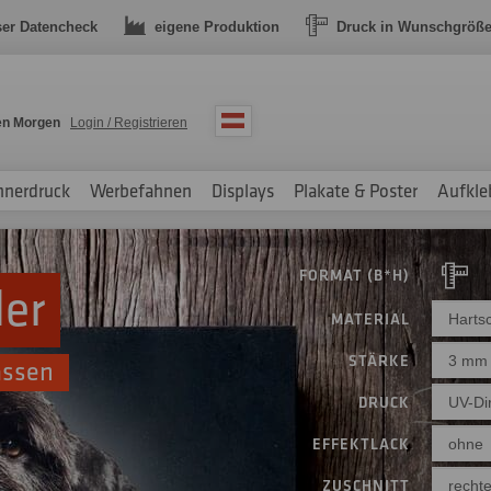
ser Datencheck
eigene Produktion
Druck in Wunschgröß
en Morgen
Login / Registrieren
nnerdruck
Werbefahnen
Displays
Plakate & Poster
Aufkle
FORMAT (B*H)
der
MATERIAL
Harts
STÄRKE
3 mm
assen
DRUCK
UV-Dir
EFFEKTLACK
ohne
ZUSCHNITT
rechte