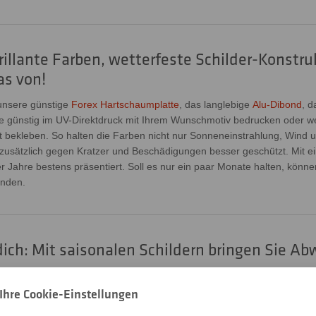
rillante Farben, wetterfeste Schilder-Konstru
as von!
 unsere günstige
Forex Hartschaumplatte
, das langlebige
Alu-Dibond
, d
ie günstig im UV-Direktdruck mit Ihrem Wunschmotiv bedrucken oder 
t bekleben. So halten die Farben nicht nur Sonneneinstrahlung, Wind 
zusätzlich gegen Kratzer und Beschädigungen besser geschützt. Mit ei
 Jahre bestens präsentiert. Soll es nur ein paar Monate halten, könne
nden.
dich: Mit saisonalen Schildern bringen Sie A
Ihre Cookie-Einstellungen
uftender Maiglöckchen, die Sie über Ihren Gartenzaun verkaufen, im 
 rote Hagebuttenkonfitüre und zum Winter hin die am Kamin geschnitzt