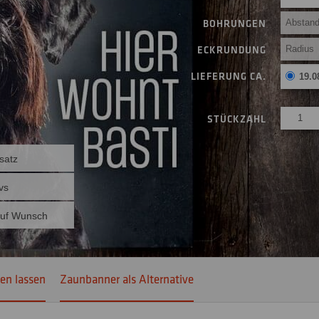
BOHRUNGEN
ECKRUNDUNG
LIEFERUNG CA.
19.0
STÜCKZAHL
satz
vs
auf Wunsch
ken lassen
Zaunbanner als Alternative