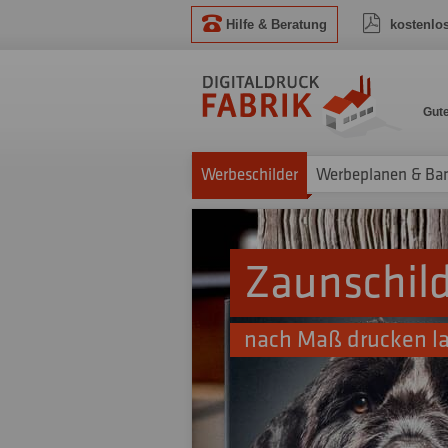
Hilfe & Beratung
kostenlo
Gut
Werbeschilder
Werbeplanen & Ba
Zaunschil
nach Maß drucken l