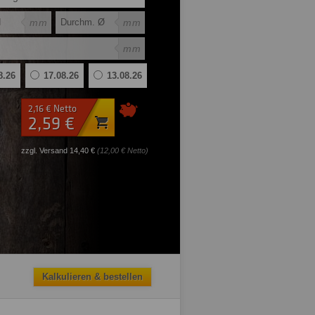
mm
mm
mm
8.26
17.08.26
13.08.26
2,16 € Netto
2,59 €
zzgl. Versand 14,40 €
(12,00 € Netto)
Kalkulieren & bestellen