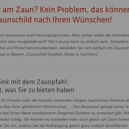
er am Zaun? Kein Problem, das könne
Zaunschild nach Ihren Wünschen!
 sich inzwischen wohl herumgesprochen. Aber woher sollen die Vorbeik
hst oder hergestellt wird? Die Lösung kann so einfach sein: Schreiben
rbe und Pinsel herumzukleckern, bestellen Sie sich einfach ein Zaunsch
 Isar in Bayern. Zaunschild-Qualität „Made in Germany“.
Wink mit dem Zaunpfahl:
t, was Sie zu bieten haben
r Ihr Fenster oder die Haustür verkaufen mögen, taufrisches Gemüse 
ie Eier ihrer glücklichen Hühnerschar,...: Der Abverkauf gelingt sicher
es bei Ihnen diese wunderbaren Regional-Schätze zu erwerben gibt. Mit
bsolut richtig: Sie können es aufstellen oder auch gleich am Zaun bef
ür Sie vor, sodass Sie die Aufhängung gleich ganz einfach durchführen