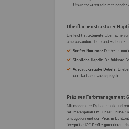
Umweltbewusstsein miteinander v
Oberflächenstruktur & Haptik
Die leicht strukturierte Oberfläche v
eine besondere Tiefe und Authentizitä
Sanfter Naturton:
Der helle, natü
Sinnliche Haptik:
Die fühlbare St
Ausdrucksstarke Details:
Erlebe
der Hanffaser widerspiegeln.
Präzises Farbmanagement &
Mit modernster Digitaltechnik und pr
millimetergenau um. Unser Online-Ka
einzugeben und den Preis in Echtzeit 
überprüfte ICC-Profile garantieren, da