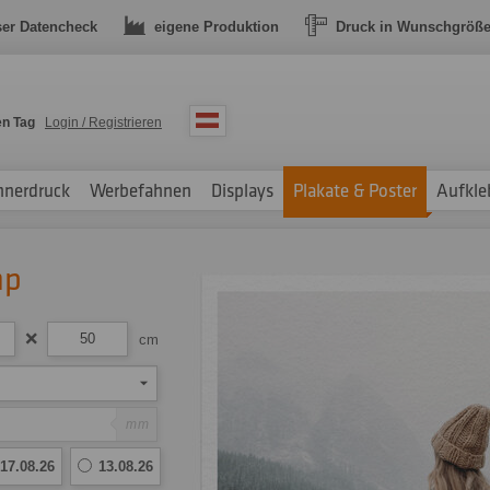
ser Datencheck
eigene Produktion
Druck in Wunschgröß
en Tag
Login / Registrieren
nnerdruck
Werbefahnen
Displays
Plakate & Poster
Aufkle
mp
cm
mm
17.08.26
13.08.26