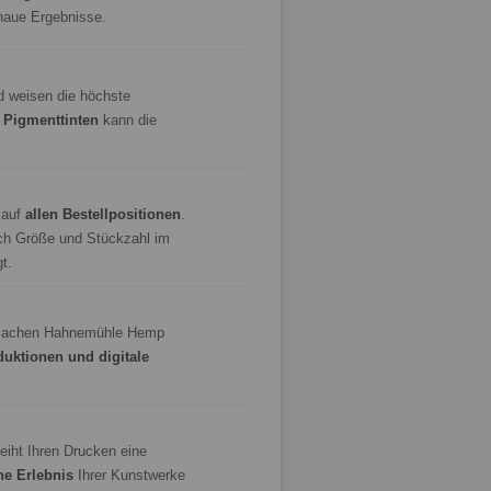
enaue Ergebnisse.
 weisen die höchste
 Pigmenttinten
kann die
 auf
allen Bestellpositionen
.
ach Größe und Stückzahl im
t.
achen Hahnemühle Hemp
duktionen und digitale
eiht Ihren Drucken eine
he Erlebnis
Ihrer Kunstwerke