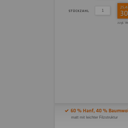
25,4
STÜCKZAHL
30
zzgl. V
60 % Hanf, 40 % Baumwol
matt mit leichter Filzstruktur