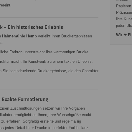
ereint.
Papieren
Präzision
Ihre Kuns
jeden Bli
 – Ein historisches Erlebnis
Wir ❤ Fi
on
Hahnemühle Hemp
verleiht Ihren Druckergebnissen
t:
rliche Farbton unterstreicht Ihre warmtonigen Drucke.
ruktur macht Ihr Kunstwerk zu einem taktilen Erlebnis.
n Sie beeindruckende Druckergebnisse, die den Charakter
 Exakte Formatierung
äzisen Zuschnittlösungen setzen wir Ihre Vorgaben
lkulator ermöglicht es Ihnen, Ihre Wunschgröße exakt
zu erfahren. Sorgfältig erstellte und regelmäßig
ss jedes Detail Ihrer Drucke in perfekter Farbbrillanz