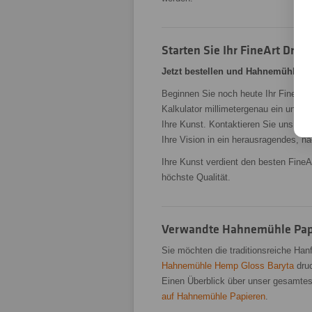
Starten Sie Ihr FineArt Druc
Jetzt bestellen und Hahnemühle H
Beginnen Sie noch heute Ihr FineArt
Kalkulator millimetergenau ein und erl
Ihre Kunst. Kontaktieren Sie uns fü
Ihre Vision in ein herausragendes, n
Ihre Kunst verdient den besten FineA
höchste Qualität.
Verwandte Hahnemühle Pap
Sie möchten die traditionsreiche Han
Hahnemühle Hemp Gloss Baryta
druc
Einen Überblick über unser gesamtes
auf Hahnemühle Papieren
.