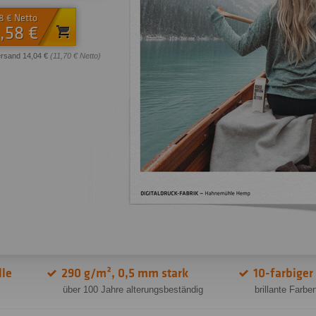
8 € Netto
,58 €
ersand 14,04 €
(11,70 € Netto)
le
290 g/m², 0,5 mm stark
10-farbiger
über 100 Jahre alterungsbeständig
brillante Farbe