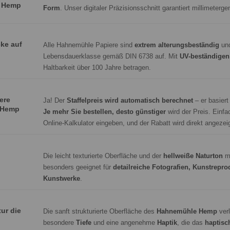
e Hemp
Form
. Unser digitaler Präzisionsschnitt garantiert millimeterg
cke auf
Alle Hahnemühle Papiere sind
extrem alterungsbeständig
und
Lebensdauerklasse gemäß DIN 6738 auf. Mit
UV-beständigen
Haltbarkeit über 100 Jahre betragen.
ere
Ja! Der
Staffelpreis wird automatisch berechnet
– er basiert
 Hemp
Je mehr Sie bestellen, desto günstiger
wird der Preis. Einf
Online-Kalkulator eingeben, und der Rabatt wird direkt angezeig
Die leicht texturierte Oberfläche und der
hellweiße Naturton
m
besonders geeignet für
detailreiche Fotografien, Kunstrepro
Kunstwerke
.
tur die
Die sanft strukturierte Oberfläche des
Hahnemühle Hemp
verl
besondere
Tiefe
und eine angenehme
Haptik
, die das
haptisc