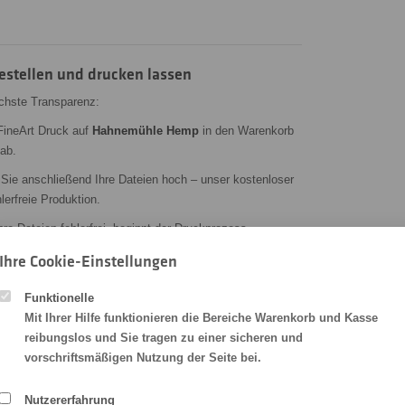
stellen und drucken lassen
öchste Transparenz:
FineArt Druck auf
Hahnemühle Hemp
in den Warenkorb
 ab.
Sie anschließend Ihre Dateien hoch – unser kostenloser
lerfreie Produktion.
re Dateien fehlerfrei, beginnt der Druckprozess
rfekter Qualität realisiert wird.
Ihre Cookie-Einstellungen
Funktionelle
ersönlicher Service
Mit Ihrer Hilfe funktionieren die Bereiche Warenkorb und Kasse
reibungslos und Sie tragen zu einer sicheren und
 und echte Druckenthusiasten bieten wir Ihnen eine
vorschriftsmäßigen Nutzung der Seite bei.
äzision. Unsere langjährige Erfahrung im FineArt Druck
hnisch einwandfrei und mit viel Liebe zum Detail umgesetzt
Nutzererfahrung