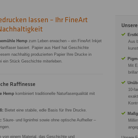
rucken lassen – Ihr FineArt
Unsere
 Nachhaltigkeit
Erstk
nemühle Hemp
zum Leben erwachen – ein FineArt Inkjet
Aus b
 Hanffaser basiert. Papier aus Hanf hat Geschichte
kunst
esem nachhaltig produzierten Papier Ihre Drucke in
Pigme
ei ein Stück Geschichte miterleben.
Mit E
brill
Unübe
che Raffinesse
10-fa
e Hemp
kombiniert traditionelle Naturfaserqualität mit
exak
Kontr
ß:
Bietet eine stabile, edle Basis für Ihre Drucke.
Maßg
:
Säure- und ligninfrei sowie ohne optische Aufheller –
Milli
ungen.
angep
ie von einem Material, das Geschichte und
Unsere F