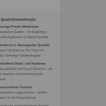
 Qualitätsmerkmale:
lassige FineArt Materialien
ewährten Quellen – für langlebige,
volle Ergebnisse in Galerie-Qualität
ntdruck in überragender Qualität
pson UltraChrome Pro Tinten für
ante, lebendige Farbwiedergabe
rtroffene Detail- und Farbtreue
rbig gedruckt auf Epson-Druckern – für
te Nuancen und beeindruckende
aste
eschneiderte Formate
metergenau zugeschnitten – perfekt
asst an Ihr Wunschformat
otodrucke auf hochwertigen FineArt-