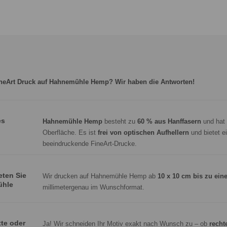
neArt Druck auf Hahnemühle Hemp? Wir haben die Antworten!
es
Hahnemühle Hemp
besteht zu
60 % aus Hanffasern
und hat e
Oberfläche. Es ist
frei von optischen Aufhellern
und bietet e
beeindruckende FineArt-Drucke.
ten Sie
Wir drucken auf Hahnemühle Hemp ab
10 x 10 cm bis zu ein
ühle
millimetergenau im Wunschformat.
tte oder
Ja! Wir schneiden Ihr Motiv exakt nach Wunsch zu – ob
recht