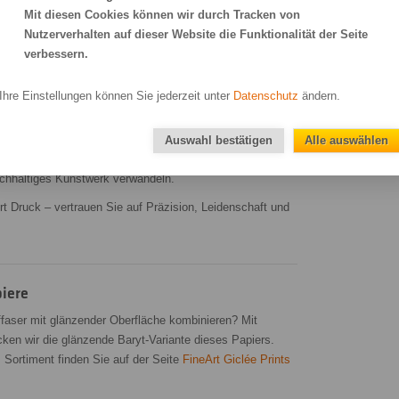
Mit diesen Cookies können wir durch Tracken von
Nutzerverhalten auf dieser Website die Funktionalität der Seite
verbessern.
kprojekt
emp bedrucken lassen!
Ihre Einstellungen können Sie jederzeit unter
Datenschutz
ändern.
 Druckprojekt – geben Sie Ihre Wunschgröße im Online-
eben Sie einen Bestellprozess, der so individuell ist wie
Auswahl bestätigen
Alle auswählen
r eine persönliche Beratung und lassen Sie uns gemeinsam
achhaltiges Kunstwerk verwandeln.
rt Druck – vertrauen Sie auf Präzision, Leidenschaft und
iere
ffaser mit glänzender Oberfläche kombinieren? Mit
ken wir die glänzende Baryt-Variante dieses Papiers.
 Sortiment finden Sie auf der Seite
FineArt Giclée Prints