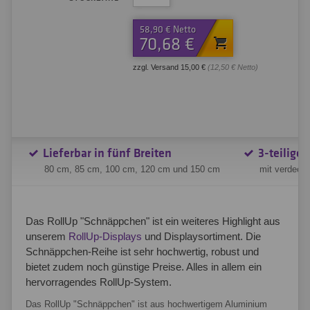
58,90 € Netto
70,68 €
zzgl. Versand 15,00 €
(12,50 € Netto)
Lieferbar in fünf Breiten
3-teilige
80 cm, 85 cm, 100 cm, 120 cm und 150 cm
mit verdeck
Das RollUp "Schnäppchen" ist ein weiteres Highlight aus
unserem
RollUp-Displays
und Displaysortiment. Die
Schnäppchen-Reihe ist sehr hochwertig, robust und
bietet zudem noch günstige Preise. Alles in allem ein
hervorragendes RollUp-System.
Das RollUp "Schnäppchen" ist aus hochwertigem Aluminium