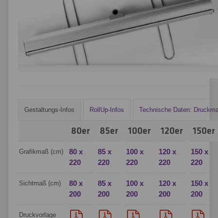
Gestaltungs-Infos
RollUp-Infos
Technische Daten: Druckmat
80er
85er
100er
120er
150er
80 x
85 x
100 x
120 x
150 x
Grafikmaß (cm)
220
220
220
220
220
80 x
85 x
100 x
120 x
150 x
Sichtmaß (cm)
200
200
200
200
200
Druckvorlage