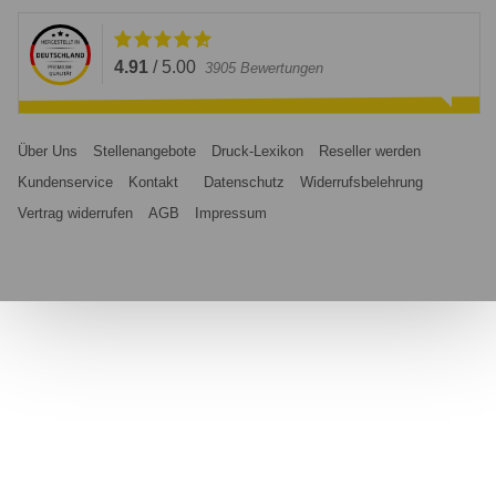
4.91
/
5.00
3905
Bewertungen
Über Uns
Stellenangebote
Druck-Lexikon
Reseller werden
Kundenservice
Kontakt
Datenschutz
Widerrufsbelehrung
Vertrag widerrufen
AGB
Impressum