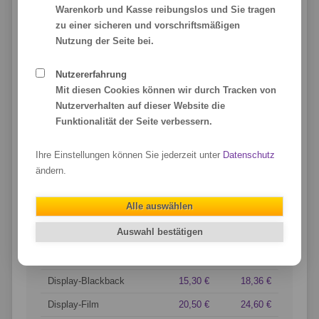
Warenkorb und Kasse reibungslos und Sie tragen
zu einer sicheren und vorschriftsmäßigen
Nutzung der Seite bei.
Preisübersicht
Nutzererfahrung
80er
85er
100er
120er
150er
Mit diesen Cookies können wir durch Tracken von
Nutzerverhalten auf dieser Website die
NETTO
BRUTTO
Funktionalität der Seite verbessern.
Komplettsystem
Ihre Einstellungen können Sie jederzeit unter
Datenschutz
Display-Banner
58,90 €
70,68 €
ändern.
Display-Blackback
63,30 €
75,96 €
Alle auswählen
Display-Film
68,50 €
82,20 €
Auswahl bestätigen
Ersatzdruck
Display-Banner
10,90 €
13,08 €
Display-Blackback
15,30 €
18,36 €
Display-Film
20,50 €
24,60 €