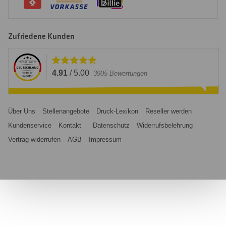
Zufriedene Kunden
4.91
/
5.00
3905
Bewertungen
Über Uns
Stellenangebote
Druck-Lexikon
Reseller werden
Kundenservice
Kontakt
Datenschutz
Widerrufsbelehrung
Vertrag widerrufen
AGB
Impressum