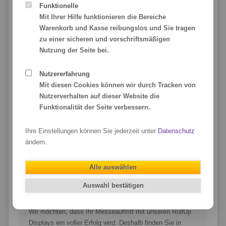
Funktionelle
Mit Ihrer Hilfe funktionieren die Bereiche
Warenkorb und Kasse reibungslos und Sie tragen
zu einer sicheren und vorschriftsmäßigen
Unsere Qualitätsmerkmale:
Nutzung der Seite bei.
6-farbiger Latex-Digitaldruck inklusive
umweltfreundlich und geruchsneutral
Nutzererfahrung
Mit diesen Cookies können wir durch Tracken von
RollUp Displays namhafter Hersteller
Nutzerverhalten auf dieser Website die
mit überragendem Preis-/Leistungsverhältnis
Funktionalität der Seite verbessern.
Hochwertige RollUp-Materialien
für einen farbintensiven Druck in Fotoqualität
Ihre Einstellungen können Sie jederzeit unter
Datenschutz
ändern.
B1-zertifiziert mit Brandschutz-Zertifikat
Standard- & Display-Plane – für den Messe-Einsatz
und öffentliche Gebäude Pflicht!
Alle auswählen
Druck und Bestückung der RollUps
Auswahl bestätigen
bei uns im Haus von unseren Mitarbeitern
Wir möchten, dass Ihr Messeauftritt mit unseren RollUp
Displays ein voller Erfolg wird. Deshalb finden Sie in