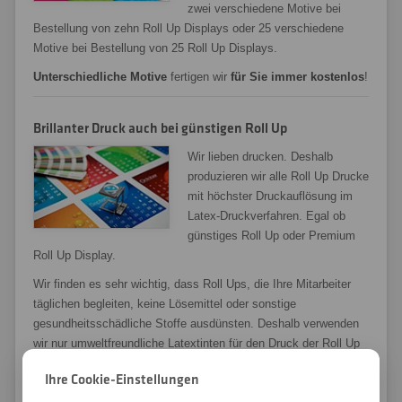
zwei verschiedene Motive bei
Bestellung von zehn Roll Up Displays oder 25 verschiedene
Motive bei Bestellung von 25 Roll Up Displays.
Unterschiedliche Motive
fertigen wir
für Sie immer kostenlos
!
Brillanter Druck auch bei günstigen Roll Up
Wir lieben drucken. Deshalb
produzieren wir alle Roll Up Drucke
mit höchster Druckauflösung im
Latex-Druckverfahren. Egal ob
günstiges Roll Up oder Premium
Roll Up Display.
Wir finden es sehr wichtig, dass Roll Ups, die Ihre Mitarbeiter
täglichen begleiten, keine Lösemittel oder sonstige
gesundheitsschädliche Stoffe ausdünsten. Deshalb verwenden
wir nur umweltfreundliche Latextinten für den Druck der Roll Up
Grafikbahnen.
Ihre Cookie-Einstellungen