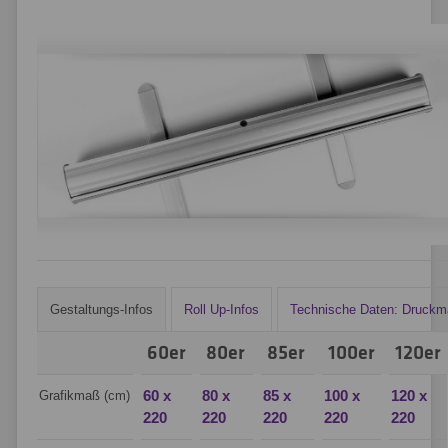
Gestaltungs-Infos
Roll Up-Infos
Technische Daten: Druckma
60er
80er
85er
100er
120er
60 x
80 x
85 x
100 x
120 x
Grafikmaß (cm)
220
220
220
220
220