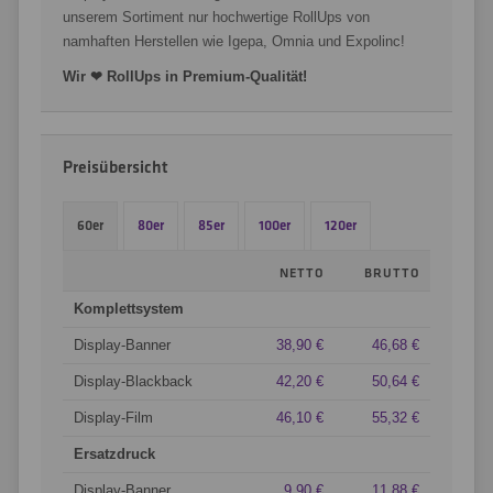
unserem Sortiment nur hochwertige RollUps von
namhaften Herstellen wie Igepa, Omnia und Expolinc!
Wir ❤ RollUps in Premium-Qualität!
Preisübersicht
60er
80er
85er
100er
120er
NETTO
BRUTTO
Komplettsystem
Display-Banner
38,90 €
46,68 €
Display-Blackback
42,20 €
50,64 €
Display-Film
46,10 €
55,32 €
Ersatzdruck
Display-Banner
9,90 €
11,88 €