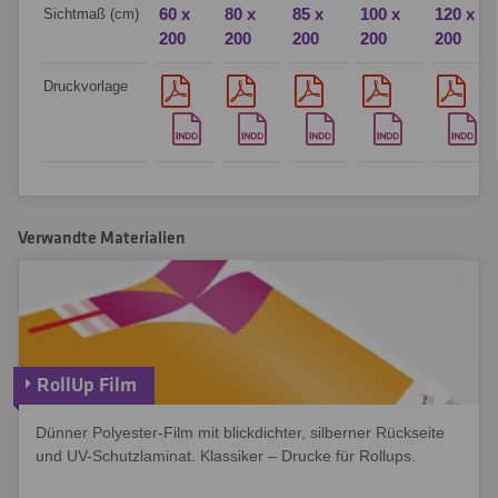
60 x
80 x
85 x
100 x
120 x
Sichtmaß (cm)
200
200
200
200
200
Druckvorlage
Verwandte Materialien
RollUp Film
Dünner Polyester-Film mit blickdichter, silberner Rückseite
und UV-Schutzlaminat. Klassiker – Drucke für Rollups.