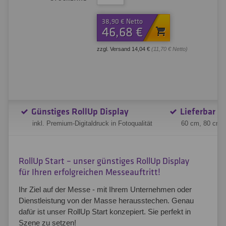
38,90 € Netto
46,68 €
zzgl. Versand 14,04 €
(11,70 € Netto)
Günstiges RollUp Display
Lieferbar in
inkl. Premium-Digitaldruck in Fotoqualität
60 cm, 80 cm,
RollUp Start – unser günstiges RollUp Display
für Ihren erfolgreichen Messeauftritt!
Ihr Ziel auf der Messe - mit Ihrem Unternehmen oder
Dienstleistung von der Masse herausstechen. Genau
dafür ist unser RollUp Start konzepiert. Sie perfekt in
Szene zu setzen!