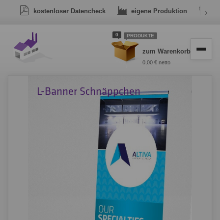
kostenloser Datencheck
eigene Produktion
›
Dr
0
PRODUKTE
zum Warenkorb
0,00 € netto
L-Banner Schnäppchen