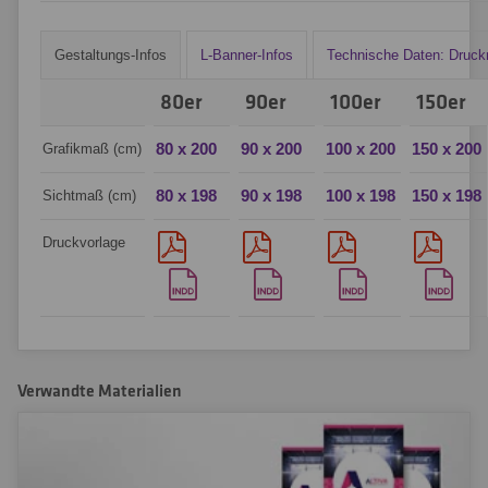
Gestaltungs-Infos
L-Banner-Infos
Technische Daten: Druckm
80er
90er
100er
150er
80 x 200
90 x 200
100 x 200
150 x 200
Grafikmaß (cm)
80 x 198
90 x 198
100 x 198
150 x 198
Sichtmaß (cm)
Druckvorlage
Verwandte Materialien