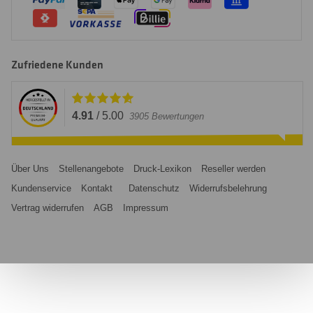
Zufriedene Kunden
4.91
/
5.00
3905
Bewertungen
Über Uns
Stellenangebote
Druck-Lexikon
Reseller werden
Kundenservice
Kontakt
Datenschutz
Widerrufsbelehrung
Vertrag widerrufen
AGB
Impressum