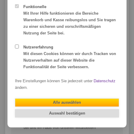
Funktionelle
Mit Ihrer Hilfe funktionieren die Bereiche
Warenkorb und Kasse reibungslos und Sie tragen
zu einer sicheren und vorschriftsmäßigen
Nutzung der Seite bei.
Unsere Qualitätsmerkmale:
Nutzererfahrung
6-farbiger Latex-Digitaldruck inklusive
Mit diesen Cookies können wir durch Tracken von
umweltfreundlich und geruchsneutral
Nutzerverhalten auf dieser Website die
RollUp Displays namhafter Hersteller
Funktionalität der Seite verbessern.
mit überragendem Preis-/Leistungsverhältnis
Ihre Einstellungen können Sie jederzeit unter
Datenschutz
Hochwertige RollUp-Materialien
ändern.
für einen farbintensiven Druck in Fotoqualität
B1-zertifiziert mit Brandschutz-Zertifikat
Alle auswählen
Standard- & Display-Plane – für den Messe-Einsatz
und öffentliche Gebäude Pflicht!
Auswahl bestätigen
Druck und Bestückung der RollUps
bei uns im Haus von unseren Mitarbeitern