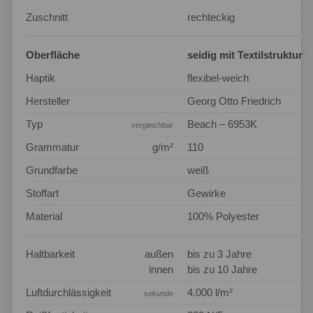
Zuschnitt
rechteckig
Oberfläche
seidig mit Textilstruktur
Haptik
flexibel-weich
Hersteller
Georg Otto Friedrich
Typ
Beach – 6953K
vergleichbar
Grammatur
g/m²
110
Grundfarbe
weiß
Stoffart
Gewirke
Material
100% Polyester
Haltbarkeit
außen
bis zu 3 Jahre
innen
bis zu 10 Jahre
Luftdurchlässigkeit
4.000 l/m²
sekunde