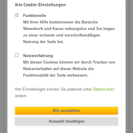
Ihre Cookie-Einstellungen
Funktionelle
Unsere Qualitätsmerkmale:
Mit Ihrer Hilfe funktionieren die Bereiche
Brillanter Sublimationsdruck
Warenkorb und Kasse reibungslos und Sie tragen
für satte und leuchtende Farben
zu einer sicheren und vorschriftsmäßigen
Nutzung der Seite bei.
Wetterfest und widerstandsfähig
robustes, strapazierfähiges Polyester-Gewirke
Nutzererfahrung
In Ihrer Wunschgröße gefertigt
Mit diesen Cookies können wir durch Tracken von
und individuell konfektioniert
Nutzerverhalten auf dieser Website die
Funktionalität der Seite verbessern.
Hochwertige Garne für langlebige Nähte
von ausgebildeten Näherinnen genäht
Ihre Einstellungen können Sie jederzeit unter
Datenschutz
Konfektioniert nach Ihren Wünschen
ändern.
Geschnitten, Besatzband, Ösen uvm.
Metallösen & Kunststoff-Karabiner
Alle auswählen
für eine langlebige und einfache Befestigung
Auswahl bestätigen
Wir möchten Sie mit unseren bedruckten Stoffen
begeistern. Deshalb finden Sie in unserem Sortiment nur