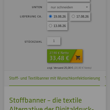
nur schneiden
UNTEN
LIEFERUNG CA.
19.08.26
17.08.26
13.08.26
STÜCKZAHL
27,90 € Netto
33,48 €
zzgl. Versand 25,08 €
(20,90 € Netto)
Stoff- und Textilbanner mit Wunschkonfektionierung
TO
Stoffbanner – die textile
Alternative der Digitaldruck-