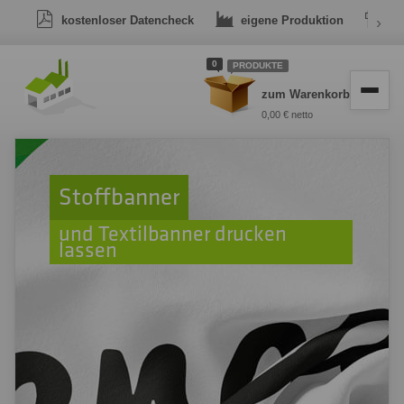
kostenloser Datencheck
eigene Produktion
›
Dr
0
PRODUKTE
zum Warenkorb
0,00 € netto
Stoffbanner
und Textilbanner drucken
lassen