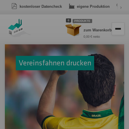
kostenloser Datencheck
eigene Produktion
›
Dr
0
PRODUKTE
zum Warenkorb
0,00 € netto
Vereinsfahnen drucken