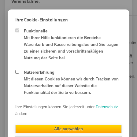
Vereinsfahne.
Ihre Cookie-Einstellungen
Wie wird Ihre Vereinsfahne gefertigt?
Funktionelle
Mit Ihrer Hilfe funktionieren die Bereiche
Ausgangspunkt für die Erstellung Ihrer Fahne ist das Druckmotiv.
Warenkorb und Kasse reibungslos und Sie tragen
Die umweltfreundliche Tinte wird auf den Fahnenstoff
zu einer sicheren und vorschriftsmäßigen
aufgedruckt und anschließend mit einem Kalander in den Stoff
Nutzung der Seite bei.
bei 180 °C eingedampft. Wir drucken Ihre Vereinsfahne in Ihrer
Wunschgröße. Bei der Konfektionierung und den
Nutzererfahrung
Befestigungsmöglichkeiten richten wir uns nach Ihren Vorgaben.
Mit diesen Cookies können wir durch Tracken von
Sie haben unter anderem folgende Wahlmöglichkeiten:
Nutzerverhalten auf dieser Website die
Funktionalität der Seite verbessern.
Doppelnaht,
Besatzband,
Ihre Einstellungen können Sie jederzeit unter
Datenschutz
ändern.
Rostfreie Metallösen und
Karabiner aus Kunststoff.
Alle auswählen