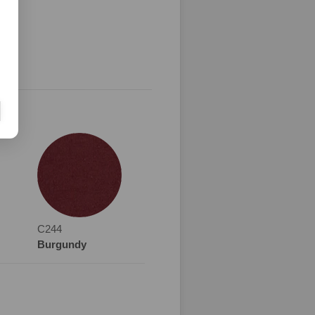
C244
Burgundy