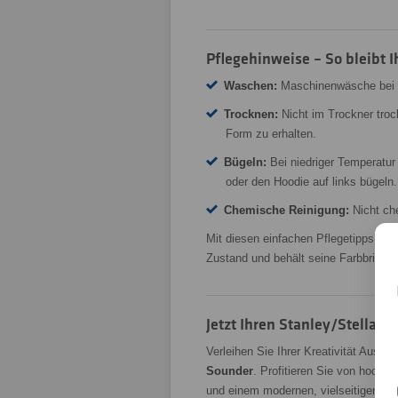
Pflegehinweise – So bleibt 
Waschen:
Maschinenwäsche bei ma
Trocknen:
Nicht im Trockner troc
Form zu erhalten.
Bügeln:
Bei niedriger Temperatur
oder den Hoodie auf links bügeln.
Chemische Reinigung:
Nicht che
Mit diesen einfachen Pflegetipps blei
Zustand und behält seine Farbbrillanz
Jetzt Ihren Stanley/Stella 
Verleihen Sie Ihrer Kreativität Ausdr
Sounder
. Profitieren Sie von hochwe
und einem modernen, vielseitigen Des