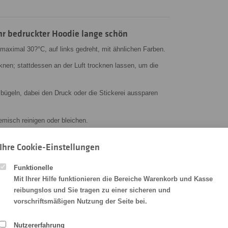
Ihr bedruckter Hoodie lange schön
ximal 30?°C, auf links gedreht, mit ähnlichen Farben.
knen; stattdessen an der Luft trocknen lassen, um die
 bügeln, dabei den Druck oder die Stickerei aussparen
misch reinigen oder bleichen.
bt Ihr bedruckter oder bestickter Hoodie lange in bestem
Ihre Cookie-Einstellungen
.
Funktionelle
Mit Ihrer Hilfe funktionieren die Bereiche Warenkorb und Kasse
Sounder bedrucken oder besticken lassen!
reibungslos und Sie tragen zu einer sicheren und
uck und gestalten Sie Ihren eigenen
vorschriftsmäßigen Nutzung der Seite bei.
Stanley/Stella
rtigen Materialien, exzellenter Druck- oder Stickqualität
ign. Ob für Ihr Unternehmen, Ihren Verein oder als
Nutzererfahrung