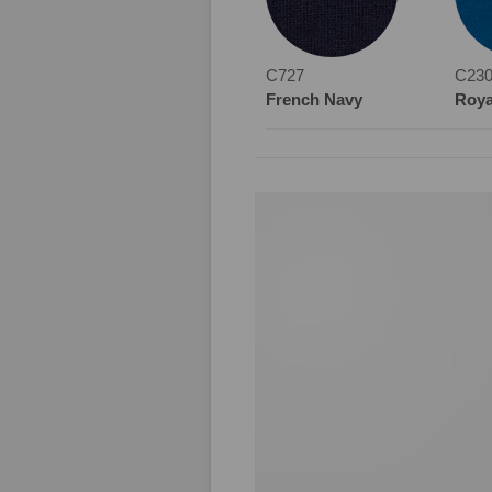
C727
C23
French Navy
Roya