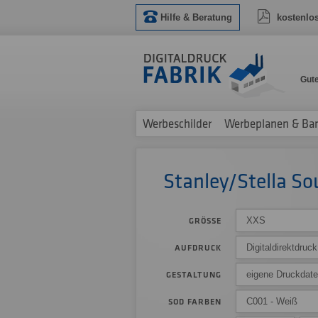
Hilfe & Beratung
kostenlo
Gut
Werbeschilder
Werbeplanen & Ba
Stanley/Stella So
XXS
GRÖSSE
Digitaldirektdruc
AUFDRUCK
eigene Druckdat
GESTALTUNG
C001 - Weiß
SOD FARBEN