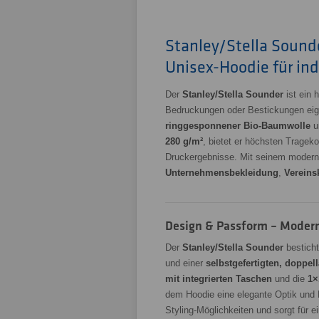
Stanley/Stella Sound
Unisex-Hoodie für ind
Der
Stanley/Stella Sounder
ist ein 
Bedruckungen oder Bestickungen eign
ringgesponnener Bio-Baumwolle
u
280 g/m²
, bietet er höchsten Trageko
Druckergebnisse. Mit seinem modernen,
Unternehmensbekleidung
,
Vereins
Design & Passform – Modern 
Der
Stanley/Stella Sounder
besticht
und einer
selbstgefertigten, doppe
mit integrierten Taschen
und die
1×
dem Hoodie eine elegante Optik und La
Styling-Möglichkeiten und sorgt für 