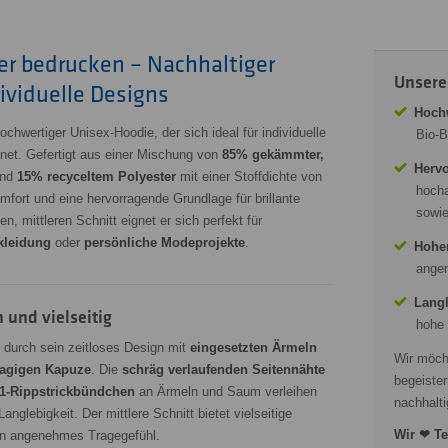
er bedrucken – Nachhaltiger
Unsere
ividuelle Designs
Hochw
hochwertiger Unisex-Hoodie, der sich ideal für individuelle
Bio-B
et. Gefertigt aus einer Mischung von
85% gekämmter,
Hervo
nd
15% recyceltem Polyester
mit einer Stoffdichte von
hocha
mfort und eine hervorragende Grundlage für brillante
sowie
 mittleren Schnitt eignet er sich perfekt für
kleidung
oder
persönliche Modeprojekte
.
Hohe
angen
Langl
und vielseitig
hohe 
 durch sein zeitloses Design mit
eingesetzten Ärmeln
Wir möch
llagigen Kapuze
. Die
schräg verlaufenden Seitennähte
begeister
1-Rippstrickbündchen
an Ärmeln und Saum verleihen
nachhalti
nglebigkeit. Der mittlere Schnitt bietet vielseitige
Wir ❤ Te
ein angenehmes Tragegefühl.