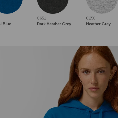
0
C651
C250
l Blue
Dark Heather Grey
Heather Grey