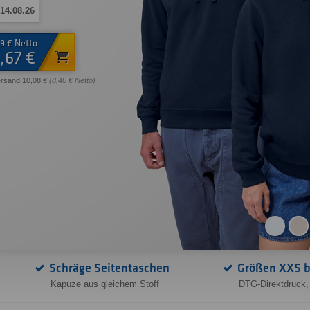
14.08.26
9 € Netto
,67 €
ersand 10,08 €
(8,40 € Netto)
Schräge Seitentaschen
Größen XXS b
Kapuze aus gleichem Stoff
DTG-Direktdruck,