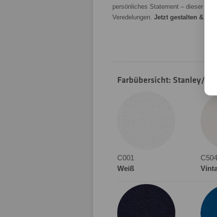
persönliches Statement – dieser Unise
Veredelungen.
Jetzt gestalten & bes
Farbübersicht: Stanley/Ste
C001
C50
Weiß
Vint