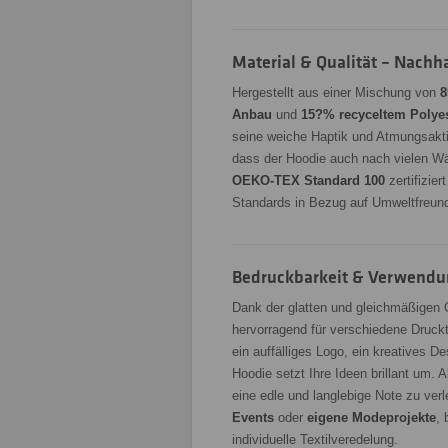
Material & Qualität – Nachha
Hergestellt aus einer Mischung von
8
Anbau
und
15?% recyceltem Polyes
seine weiche Haptik und Atmungsaktiv
dass der Hoodie auch nach vielen Wäs
OEKO-TEX Standard 100
zertifizier
Standards in Bezug auf Umweltfreundl
Bedruckbarkeit & Verwendun
Dank der glatten und gleichmäßigen 
hervorragend für verschiedene Druc
ein auffälliges Logo, ein kreatives D
Hoodie setzt Ihre Ideen brillant um. A
eine edle und langlebige Note zu verl
Events
oder
eigene Modeprojekte
, 
individuelle Textilveredelung.