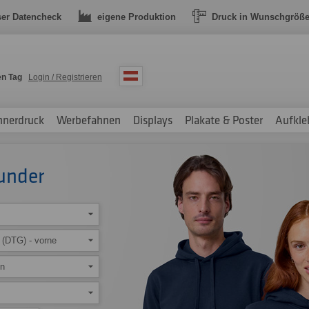
ser Datencheck
eigene Produktion
Druck in Wunschgröß
en Tag
Login / Registrieren
nnerdruck
Werbefahnen
Displays
Plakate & Poster
Aufkle
under
k (DTG) - vorne
en