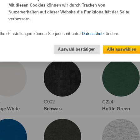
x-Hoodie ist die ideale Wahl für individuelle
Mit diesen Cookies können wir durch Tracken von
tellen!
Nutzerverhalten auf dieser Website die Funktionalität der Seite
verbessern.
Ihre Einstellungen können Sie jederzeit unter
Datenschutz
ändern.
Auswahl bestätigen
Alle auswählen
lla Sounder
4
C002
C224
age White
Schwarz
Bottle Green