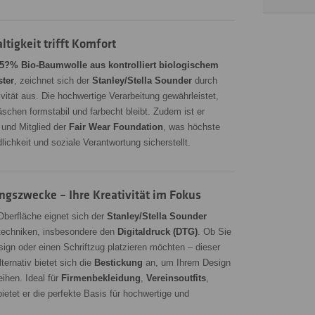
ltigkeit trifft Komfort
5?% Bio-Baumwolle aus kontrolliert biologischem
ter
, zeichnet sich der
Stanley/Stella Sounder
durch
ität aus. Die hochwertige Verarbeitung gewährleistet,
chen formstabil und farbecht bleibt. Zudem ist er
t und Mitglied der
Fair Wear Foundation
, was höchste
ichkeit und soziale Verantwortung sicherstellt.
gszwecke – Ihre Kreativität im Fokus
Oberfläche eignet sich der
Stanley/Stella Sounder
ktechniken, insbesondere den
Digitaldruck (DTG)
. Ob Sie
esign oder einen Schriftzug platzieren möchten – dieser
lternativ bietet sich die
Bestickung
an, um Ihrem Design
eihen. Ideal für
Firmenbekleidung
,
Vereinsoutfits
,
bietet er die perfekte Basis für hochwertige und