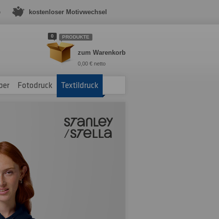
e
kostenloser Motivwechsel
0
PRODUKTE
zum Warenkorb
0,00 € netto
ber
Fotodruck
Textildruck