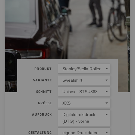
Stanley/Stella Roller
PRODUKT
Sweatshirt
VARIANTE
Unisex - STSU868
SCHNITT
XXS
GRÖSSE
Digitaldirektdruck
AUFDRUCK
(DTG) - vorne
eigene Druckdaten
GESTALTUNG