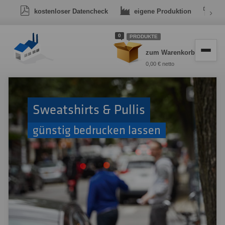
kostenloser Datencheck
eigene Produktion
›
Dr
0
PRODUKTE
zum Warenkorb
0,00 € netto
Sweatshirts & Pullis
günstig bedrucken lassen