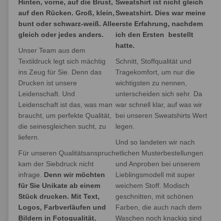
Hinten, vorne, auf die Brust,
Sweatshirt ist nicht gleich
auf den Rücken. Groß, klein,
Sweatshirt. Dies war meine
bunt oder schwarz-weiß. Alle
erste Erfahrung, nachdem
gleich oder jedes anders.
ich den Ersten bestellt
hatte.
Unser Team aus dem
Textildruck legt sich mächtig
Schnitt, Stoffqualität und
ins Zeug für Sie. Denn das
Tragekomfort, um nur die
Drucken ist unsere
wichtigsten zu nennen,
Leidenschaft. Und
unterscheiden sich sehr. Da
Leidenschaft ist das, was man
war schnell klar, auf was wir
braucht, um perfekte Qualität,
bei unseren Sweatshirts Wert
die seinesgleichen sucht, zu
legen.
liefern.
Und so landeten wir nach
Für unseren Qualitätsanspruch
etlichen Musterbestellungen
kam der Siebdruck nicht
und Anproben bei unserem
infrage.
Denn wir möchten
Lieblingsmodell mit super
für Sie Unikate ab einem
weichem Stoff. Modisch
Stück drucken. Mit Text,
geschnitten, mit schönen
Logos, Farbverläufen und
Farben, die auch nach dem
Bildern in Fotoqualität.
Waschen noch knackig sind