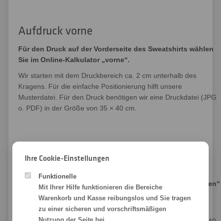
Aufdruck vorne
Für den Druck auf der Vorderseite des Sweatshirts wählen
Sie im Online-Kalkulator „vorne“.
Wir starten mit dem Druckbereich ca. 2 cm unterhalb des
Kragens. Für die einfache Positionierung hilft unsere
Musterdatei. Für den Druck benötigen wir eine Druckdatei (JPG
o. PDF) in der Größe von 35 × 40 cm.
Ihre Cookie-Einstellungen
Aufdruck hinten
Funktionelle
Möchten Sie den Druck auf der Rückseite, dann ist „hinten“
Mit Ihrer Hilfe funktionieren die Bereiche
die richtige Wahl.
Warenkorb und Kasse reibungslos und Sie tragen
zu einer sicheren und vorschriftsmäßigen
Beim Rückenaufdruck starten wir auch 4 cm unterhalb des
Nutzung der Seite bei.