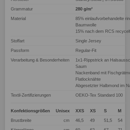
Grammatur
280 g/m²
Material
85% einlaufvorbehandelte 
Baumwolle
15% nach dem RCS recycelt
Stoffart
Single Jersey
Passform
Regular-Fit
Verarbeitung & Besonderheiten
1x1-Rippstrick an Halsaussc
Saum
Nackenband mit Fischgrätm
Flatlocknähte
Abgesetzter Halbmond im N
Textil-Zertifizierungen
OEKO-Tex Standard 100
Konfektionsgrößen
Unisex
XXS
XS
S
M
Brustbreite
cm
46,5
49
51,5
54
Körperlänge
cm
60
62
67
71