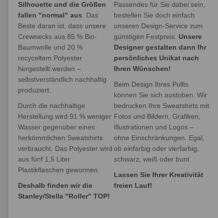
Silhouette und die Größen
Passendes für Sie dabei sein,
fallen "normal" aus
. Das
bestellen Sie doch einfach
Beste daran ist, dass unsere
unseren Design-Service zum
Crewnecks aus 85 % Bio-
günstigen Festpreis.
Unsere
Baumwolle und 20 %
Designer gestalten dann Ihr
recyceltem Polyester
persönliches Unikat nach
hergestellt werden –
Ihren Wünschen!
selbstverständlich nachhaltig
Beim Design Ihres Pullis
produziert.
können Sie sich austoben. Wir
Durch die nachhaltige
bedrucken Ihre Sweatshirts mit
Herstellung wird 91 % weniger
Fotos und Bildern, Grafiken,
Wasser gegenüber eines
Illustrationen und Logos –
herkömmlichen Sweatshirts
ohne Einschränkungen. Egal,
verbraucht. Das Polyester wird
ob einfarbig oder vierfarbig,
aus fünf 1,5 Liter
schwarz, weiß oder bunt.
Plastikflaschen gewonnen.
Lassen Sie Ihrer Kreativität
Deshalb finden wir die
freien Lauf!
Stanley/Stella "Roller" TOP!