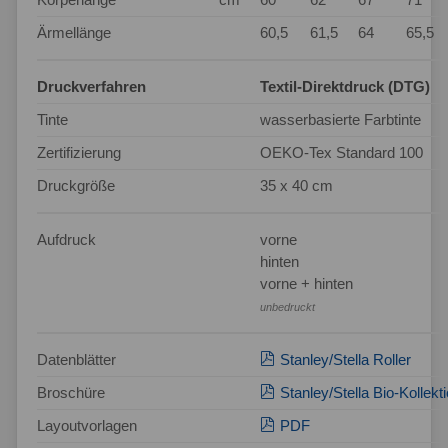
Ärmellänge
60,5
61,5
64
65,5
Druckverfahren
Textil-Direktdruck (DTG)
Tinte
wasserbasierte Farbtinte
Zertifizierung
OEKO-Tex Standard 100
Druckgröße
35 x 40 cm
Aufdruck
vorne
hinten
vorne + hinten
unbedruckt
Datenblätter
Stanley/Stella Roller
Broschüre
Stanley/Stella Bio-Kollekt
Layoutvorlagen
PDF