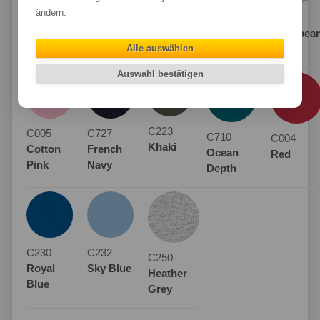
C224
C001
C002
ändern.
C244
C724
Bottle
Weiß
Schwarz
Burgundy
Caribbea
Green
Alle auswählen
Blue
Auswahl bestätigen
C223
C005
C727
C710
C004
Khaki
Cotton
French
Ocean
Red
Pink
Navy
Depth
C230
C232
C250
Royal
Sky Blue
Heather
Blue
Grey