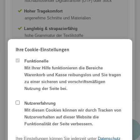
hochauflösender Digitaltransfer (DTF) oder Stick
Hoher Tragekomfort
angenehme Schnitte und Materialien
Langlebig & strapazierfähig
hohe Grammatur der Textilstoffe
Wir möchten Sie mit unseren Textildrucken begeistern.
Ihre Cookie-Einstellungen
Deshalb drucken wir nur auf nachhaltige Textilien von
Stanley Stella.
Funktionelle
Mit Ihrer Hilfe funktionieren die Bereiche
Wir ❤ Textildruck in beeindruckender Qualität!
Warenkorb und Kasse reibungslos und Sie tragen
zu einer sicheren und vorschriftsmäßigen
Nutzung der Seite bei.
Nutzererfahrung
Mit diesen Cookies können wir durch Tracken von
Farbübersicht: Stanley/Stella Coaster
Nutzerverhalten auf dieser Website die
Funktionalität der Seite verbessern.
Ihre Einstellungen können Sie jederzeit unter
Datenschutz