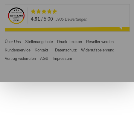
4.91
/
5.00
3905
Bewertungen
Über Uns
Stellenangebote
Druck-Lexikon
Reseller werden
Kundenservice
Kontakt
Datenschutz
Widerrufsbelehrung
Vertrag widerrufen
AGB
Impressum