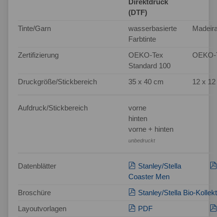
Direktdruck
(DTF)
Tinte/Garn
wasserbasierte
Madeira
Farbtinte
Zertifizierung
OEKO-Tex
OEKO-T
Standard 100
Druckgröße/Stickbereich
35 x 40 cm
12 x 1
Aufdruck/Stickbereich
vorne
hinten
vorne + hinten
unbedruckt
Datenblätter
Stanley/Stella
Coaster Men
Broschüre
Stanley/Stella Bio-Kollek
Layoutvorlagen
PDF