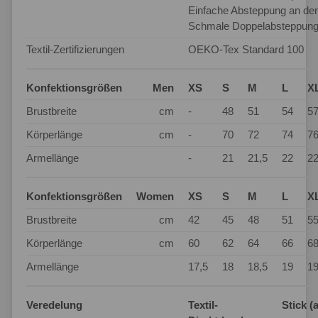
Einfache Absteppung an den
Schmale Doppelabsteppung
Textil-Zertifizierungen
OEKO-Tex Standard 100
Konfektionsgrößen
Men
XS
S
M
L
X
Brustbreite
cm
-
48
51
54
5
Körperlänge
cm
-
70
72
74
7
Armellänge
-
21
21,5
22
22
Konfektionsgrößen
Women
XS
S
M
L
X
Brustbreite
cm
42
45
48
51
5
Körperlänge
cm
60
62
64
66
6
Armellänge
17,5
18
18,5
19
19
Veredelung
Textil-
Stick (