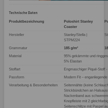
Technische Daten
Produktbezeichnung
Poloshirt Stanley
Po
Coaster
Hersteller
Stanley/Stella |
St
STPM224
Grammatur
185 g/m²
18
Material
95% gekämmte und ringges
5% Elastan
Stoffart
Engmaschiger Piqué-Stoff - 
Passform
Modern Fit – enganliegend
Verarbeitung & Besonderheiten
Seitennähte (keine Schlauc
Strickbündchen an Halsaus
Nackenband aus schwerem 
Knopfleiste mit 2 gleichfarb
Seitenschlitze mit Paspel 