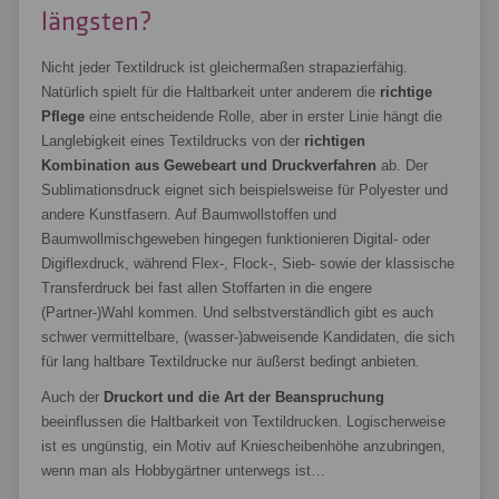
längsten?
Nicht jeder Textildruck ist gleichermaßen strapazierfähig.
Natürlich spielt für die Haltbarkeit unter anderem die
richtige
Pflege
eine entscheidende Rolle, aber in erster Linie hängt die
Langlebigkeit eines Textildrucks von der
richtigen
Kombination aus Gewebeart und Druckverfahren
ab. Der
Sublimationsdruck eignet sich beispielsweise für Polyester und
andere Kunstfasern. Auf Baumwollstoffen und
Baumwollmischgeweben hingegen funktionieren Digital- oder
Digiflexdruck, während Flex-, Flock-, Sieb- sowie der klassische
Transferdruck bei fast allen Stoffarten in die engere
(Partner-)Wahl kommen. Und selbstverständlich gibt es auch
schwer vermittelbare, (wasser-)abweisende Kandidaten, die sich
für lang haltbare Textildrucke nur äußerst bedingt anbieten.
Auch der
Druckort und die Art der Beanspruchung
beeinflussen die Haltbarkeit von Textildrucken. Logischerweise
ist es ungünstig, ein Motiv auf Kniescheibenhöhe anzubringen,
wenn man als Hobbygärtner unterwegs ist…