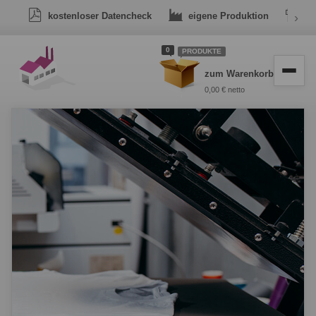
kostenloser Datencheck
eigene Produktion
›
Dr
0
PRODUKTE
zum Warenkorb
0,00 € netto