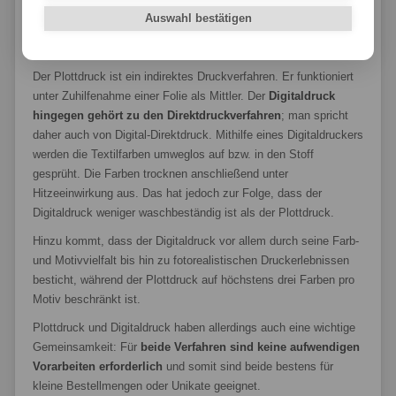
Bei Plottdruck und Digitaldruck handelt es sich um zwei sehr
Auswahl bestätigen
unterschiedliche Verfahren
, was sich insbesondere auf Optik
und Haltbarkeit auswirkt.
Der Plottdruck ist ein indirektes Druckverfahren. Er funktioniert
unter Zuhilfenahme einer Folie als Mittler. Der
Digitaldruck
hingegen gehört zu den Direktdruckverfahren
; man spricht
daher auch von Digital-Direktdruck. Mithilfe eines Digitaldruckers
werden die Textilfarben umweglos auf bzw. in den Stoff
gesprüht. Die Farben trocknen anschließend unter
Hitzeeinwirkung aus. Das hat jedoch zur Folge, dass der
Digitaldruck weniger waschbeständig ist als der Plottdruck.
Hinzu kommt, dass der Digitaldruck vor allem durch seine Farb-
und Motivvielfalt bis hin zu fotorealistischen Druckerlebnissen
besticht, während der Plottdruck auf höchstens drei Farben pro
Motiv beschränkt ist.
Plottdruck und Digitaldruck haben allerdings auch eine wichtige
Gemeinsamkeit: Für
beide Verfahren sind keine aufwendigen
Vorarbeiten erforderlich
und somit sind beide bestens für
kleine Bestellmengen oder Unikate geeignet.