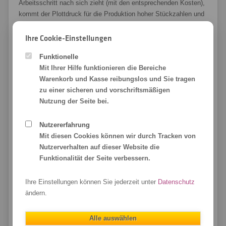
Arbeitsschritt nach sich zieht (mit den entsprechenden Kosten),
kommt der Plottdruck für die Produktion hoher Stückzahlen und
vielfarbiger Motive eher nicht infrage. Für dein Sporttrikot, dein
witziges Vereinsshirt oder dein individuelles Freizeit-T-Shirt mit
Ihre Cookie-Einstellungen
klaren farblichen Abgrenzungen hingegen sind Flex- und
Funktionelle
Flockdrucke gleichermaßen ideal. Ihre Vorteile:
Mit Ihrer Hilfe funktionieren die Bereiche
schnelle und kostengünstige Herstellung von kleinen
Warenkorb und Kasse reibungslos und Sie tragen
Mengen
bis hin zu Unikaten
zu einer sicheren und vorschriftsmäßigen
Nutzung der Seite bei.
sehr
hohe Farbechtheit
große Farbauswahl
, auch (reflektierende) Sonderfarben
Nutzererfahrung
hervorragende
Konturenschärfe
der Motive
Mit diesen Cookies können wir durch Tracken von
Nutzerverhalten auf dieser Website die
Waschbarkeit bis 40 °C
Funktionalität der Seite verbessern.
besondere
Langlebigkeit
des Plottdrucks
Ihre Einstellungen können Sie jederzeit unter
Datenschutz
Plottdruck vs. Digitaldruck: die
ändern.
Unterschiede
Alle auswählen