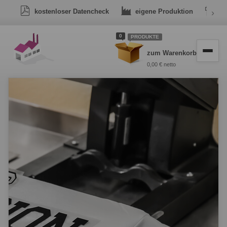
kostenloser Datencheck
eigene Produktion
›
Dr
0
PRODUKTE
zum Warenkorb
0,00 € netto