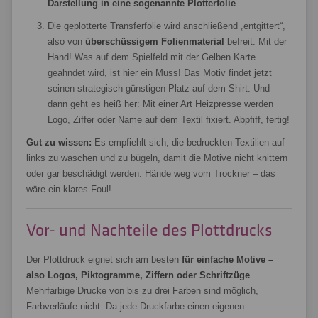
Darstellung in eine sogenannte Plotterfolie
.
Die geplotterte Transferfolie wird anschließend „entgittert“,
also von
überschüssigem Folienmaterial
befreit. Mit der
Hand! Was auf dem Spielfeld mit der Gelben Karte
geahndet wird, ist hier ein Muss! Das Motiv findet jetzt
seinen strategisch günstigen Platz auf dem Shirt. Und
dann geht es heiß her: Mit einer Art Heizpresse werden
Logo, Ziffer oder Name auf dem Textil fixiert. Abpfiff, fertig!
Gut zu wissen:
Es empfiehlt sich, die bedruckten Textilien auf
links zu waschen und zu bügeln, damit die Motive nicht knittern
oder gar beschädigt werden. Hände weg vom Trockner – das
wäre ein klares Foul!
Vor- und Nachteile des Plottdrucks
Der Plottdruck eignet sich am besten
für einfache Motive –
also Logos, Piktogramme, Ziffern oder Schriftzüge
.
Mehrfarbige Drucke von bis zu drei Farben sind möglich,
Farbverläufe nicht. Da jede Druckfarbe einen eigenen